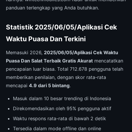
panduan terlengkap yang Anda butuhkan.
Statistik 2025/06/05/Aplikasi Cek
Waktu Puasa Dan Terkini
Memasuki 2026,
2025/06/05/Aplikasi Cek Waktu
Puasa Dan Salat Terbaik Gratis Akurat
mencatatkan
pencapaian luar biasa. Total 712.678 pengguna telah
memberikan penilaian, dengan skor rata-rata
mencapai
4.9 dari 5 bintang
.
Masuk dalam 10 besar trending di Indonesia
Direkomendasikan oleh 95% pengguna aktif
Waktu respons rata-rata di bawah 2 detik
Tersedia dalam mode offline dan online