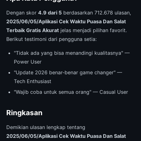
Dengan skor
4.9 dari 5
berdasarkan 712.678 ulasan,
2025/06/05/Aplikasi Cek Waktu Puasa Dan Salat
Terbaik Gratis Akurat
jelas menjadi pilihan favorit.
Berikut testimoni dari pengguna setia:
"Tidak ada yang bisa menandingi kualitasnya" —
Power User
"Update 2026 benar-benar game changer" —
Tech Enthusiast
"Wajib coba untuk semua orang" — Casual User
Ringkasan
Demikian ulasan lengkap tentang
2025/06/05/Aplikasi Cek Waktu Puasa Dan Salat