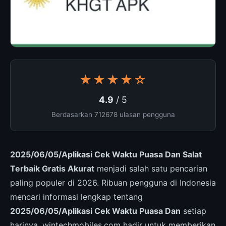
★★★★☆
4.9
/ 5
Berdasarkan 712678 ulasan pengguna
2025/06/05/Aplikasi Cek Waktu Puasa Dan Salat
Terbaik Gratis Akurat
menjadi salah satu pencarian
paling populer di 2026. Ribuan pengguna di Indonesia
mencari informasi lengkap tentang
2025/06/05/Aplikasi Cek Waktu Puasa Dan
setiap
harinya. wintechmobiles.com hadir untuk memberikan