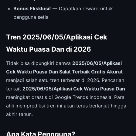
Bonus Eksklusif
— Dapatkan reward untuk
pengguna setia
Tren 2025/06/05/Aplikasi Cek
Waktu Puasa Dan di 2026
Tidak bisa dipungkiri bahwa
2025/06/05/Aplikasi
Cek Waktu Puasa Dan Salat Terbaik Gratis Akurat
menjadi salah satu tren terbesar di 2026. Pencarian
terkait
2025/06/05/Aplikasi Cek Waktu Puasa Dan
meningkat drastis di Google Trends Indonesia. Para
ahli memprediksi tren ini akan terus berlanjut hingga
akhir tahun.
Apa Kata Pengguna?