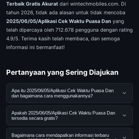
Terbaik Gratis Akurat
dari wintechmobiles.com. Di
tahun 2026, tidak ada alasan untuk tidak mencoba
2025/06/05/Aplikasi Cek Waktu Puasa Dan
yang
telah dipercaya oleh 712.678 pengguna dengan rating
4.9/5. Terima kasih telah membaca, dan semoga
informasi ini bermanfaat!
Pertanyaan yang Sering Diajukan
Apa itu 2025/06/05/Aplikasi Cek Waktu Puasa Dan
dan bagaimana cara menggunakannya?
2025/06/05/Aplikasi Cek Waktu Puasa Dan adalah
Apakah 2025/06/05/Aplikasi Cek Waktu Puasa Dan
layanan digital yang dirancang untuk membantu
tersedia secara gratis?
pengguna mendapatkan informasi lengkap dan
terpercaya. Anda dapat menggunakannya dengan
Ya, 2025/06/05/Aplikasi Cek Waktu Puasa Dan dapat
Bagaimana cara mendapatkan informasi terbaru