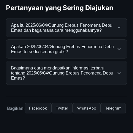
Pertanyaan yang Sering Diajukan
Apa itu 2025/06/04/Gunung Erebus Fenomena Debu
Emas dan bagaimana cara menggunakannya?
2025/06/04/Gunung Erebus Fenomena Debu Emas
Apakah 2025/06/04/Gunung Erebus Fenomena Debu
adalah layanan digital yang dirancang untuk membantu
Emas tersedia secara gratis?
pengguna mendapatkan informasi lengkap dan
terpercaya. Anda dapat menggunakannya dengan
Ya, 2025/06/04/Gunung Erebus Fenomena Debu Emas
Bagaimana cara mendapatkan informasi terbaru
mengunjungi situs resmi dan mengikuti panduan yang
dapat diakses secara gratis oleh semua pengguna.
tentang 2025/06/04/Gunung Erebus Fenomena Debu
Emas?
tersedia.
Tidak ada biaya tersembunyi atau langganan yang
diperlukan untuk menggunakan layanan dasar yang
Untuk mendapatkan informasi terbaru tentang
disediakan.
2025/06/04/Gunung Erebus Fenomena Debu Emas,
Anda bisa mengunjungi halaman resmi kami secara
Bagikan:
Facebook
Twitter
WhatsApp
Telegram
berkala. Kami selalu memperbarui konten dengan
informasi terkini dan terpercaya.