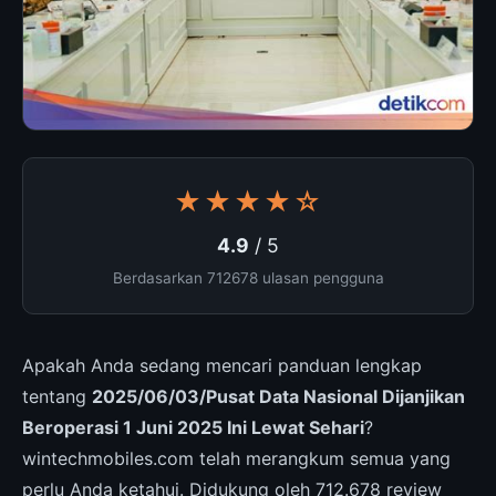
★★★★☆
4.9
/ 5
Berdasarkan 712678 ulasan pengguna
Apakah Anda sedang mencari panduan lengkap
tentang
2025/06/03/Pusat Data Nasional Dijanjikan
Beroperasi 1 Juni 2025 Ini Lewat Sehari
?
wintechmobiles.com telah merangkum semua yang
perlu Anda ketahui. Didukung oleh 712.678 review