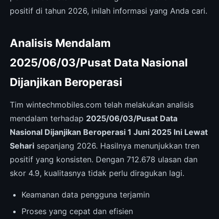
positif di tahun 2026, inilah informasi yang Anda cari.
Analisis Mendalam
2025/06/03/Pusat Data Nasional
Dijanjikan Beroperasi
Tim wintechmobiles.com telah melakukan analisis
mendalam terhadap
2025/06/03/Pusat Data
Nasional Dijanjikan Beroperasi 1 Juni 2025 Ini Lewat
Sehari
sepanjang 2026. Hasilnya menunjukkan tren
positif yang konsisten. Dengan 712.678 ulasan dan
skor 4.9, kualitasnya tidak perlu diragukan lagi.
Keamanan data pengguna terjamin
Proses yang cepat dan efisien