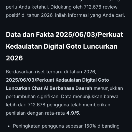
perlu Anda ketahui. Didukung oleh 712.678 review
positif di tahun 2026, inilah informasi yang Anda cari.
Data dan Fakta 2025/06/03/Perkuat
Kedaulatan Digital Goto Luncurkan
2026
Berdasarkan riset terbaru di tahun 2026,
2025/06/03/Perkuat Kedaulatan Digital Goto
Luncurkan Chat Ai Berbahasa Daerah
menunjukkan
pertumbuhan signifikan. Data menunjukkan bahwa
lebih dari 712.678 pengguna telah memberikan
penilaian dengan rata-rata
4.9/5
.
Peningkatan pengguna sebesar 150% dibanding