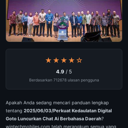
★★★★☆
4.9
/ 5
Berdasarkan 712678 ulasan pengguna
Apakah Anda sedang mencari panduan lengkap
tentang
2025/06/03/Perkuat Kedaulatan Digital
Goto Luncurkan Chat Ai Berbahasa Daerah
?
wintechmobiles.com telah merangkum semua yang