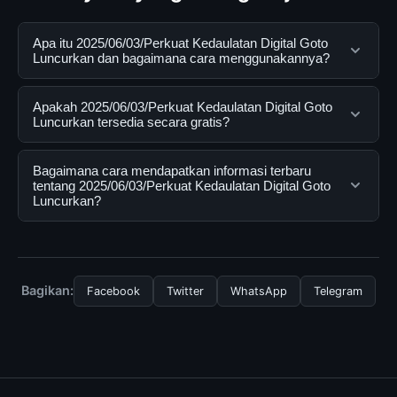
Apa itu 2025/06/03/Perkuat Kedaulatan Digital Goto
Luncurkan dan bagaimana cara menggunakannya?
2025/06/03/Perkuat Kedaulatan Digital Goto Luncurkan
Apakah 2025/06/03/Perkuat Kedaulatan Digital Goto
adalah layanan digital yang dirancang untuk membantu
Luncurkan tersedia secara gratis?
pengguna mendapatkan informasi lengkap dan
terpercaya. Anda dapat menggunakannya dengan
Ya, 2025/06/03/Perkuat Kedaulatan Digital Goto
Bagaimana cara mendapatkan informasi terbaru
mengunjungi situs resmi dan mengikuti panduan yang
Luncurkan dapat diakses secara gratis oleh semua
tentang 2025/06/03/Perkuat Kedaulatan Digital Goto
Luncurkan?
tersedia.
pengguna. Tidak ada biaya tersembunyi atau langganan
yang diperlukan untuk menggunakan layanan dasar
Untuk mendapatkan informasi terbaru tentang
yang disediakan.
2025/06/03/Perkuat Kedaulatan Digital Goto
Luncurkan, Anda bisa mengunjungi halaman resmi kami
Bagikan:
Facebook
Twitter
WhatsApp
Telegram
secara berkala. Kami selalu memperbarui konten
dengan informasi terkini dan terpercaya.