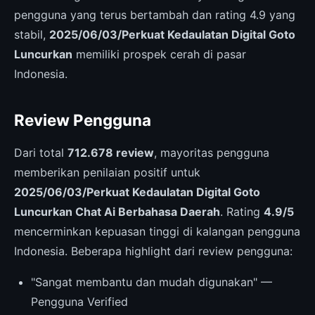
pengguna yang terus bertambah dan rating 4.9 yang
stabil,
2025/06/03/Perkuat Kedaulatan Digital Goto
Luncurkan
memiliki prospek cerah di pasar
Indonesia.
Review Pengguna
Dari total
712.678 review
, mayoritas pengguna
memberikan penilaian positif untuk
2025/06/03/Perkuat Kedaulatan Digital Goto
Luncurkan Chat Ai Berbahasa Daerah
. Rating
4.9/5
mencerminkan kepuasan tinggi di kalangan pengguna
Indonesia. Beberapa highlight dari review pengguna:
"Sangat membantu dan mudah digunakan" —
Pengguna Verified