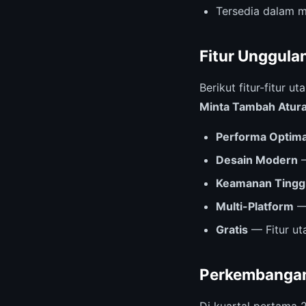
Tersedia dalam m
Fitur Unggula
Berikut fitur-fitur
Minta Tambah Atur
Performa Optima
Desain Modern
—
Keamanan Tingg
Multi-Platform
— 
Gratis
— Fitur ut
Perkembangan
Di kuartal pertama 