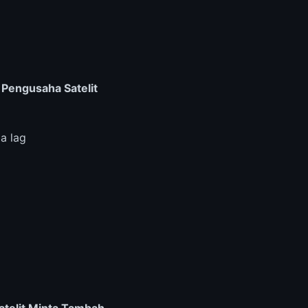
 Pengusaha Satelit
a lag
atelit Minta Tambah