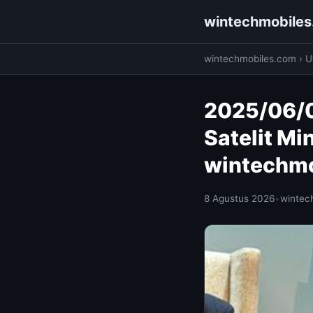
wintechmobile
wintechmobiles.com
›
Ut
2025/06/0
Satelit Mi
wintechm
8 Agustus 2026
•
wintec