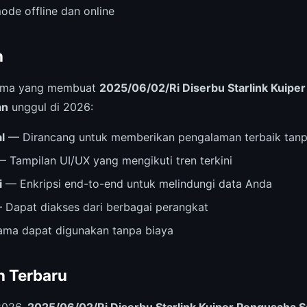
ode offline dan online
n
 utama yang membuat
2025/06/02/Ri Diserbu Starlink Kuiper
an
unggul di 2026:
l
— Dirancang untuk memberikan pengalaman terbaik tanp
 Tampilan UI/UX yang mengikuti tren terkini
i
— Enkripsi end-to-end untuk melindungi data Anda
Dapat diakses dari berbagai perangkat
ama dapat digunakan tanpa biaya
 Terbaru
2026,
2025/06/02/Ri Diserbu Starlink Kuiper Pengusaha S