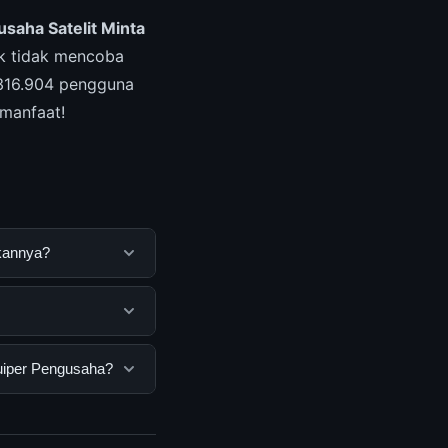
saha Satelit Minta
uk tidak mencoba
 316.904 pengguna
rmanfaat!
akannya?
ng untuk membantu
ya dengan
h semua pengguna.
Kuiper Pengusaha?
nan dasar yang
engusaha, Anda bisa
n informasi terkini