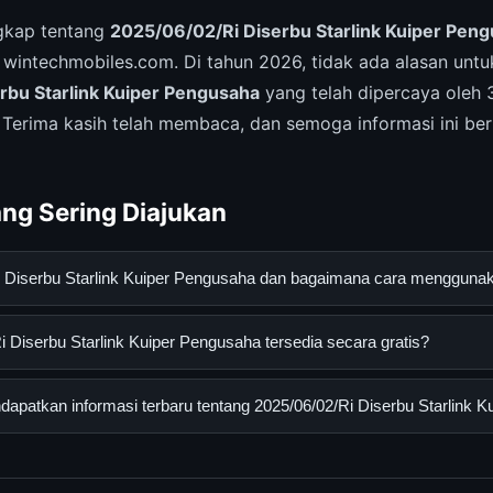
ngkap tentang
2025/06/02/Ri Diserbu Starlink Kuiper Pengu
 wintechmobiles.com. Di tahun 2026, tidak ada alasan unt
rbu Starlink Kuiper Pengusaha
yang telah dipercaya oleh
. Terima kasih telah membaca, dan semoga informasi ini be
ng Sering Diajukan
Ri Diserbu Starlink Kuiper Pengusaha dan bagaimana cara menggun
bu Starlink Kuiper Pengusaha adalah layanan digital yang diranca
 Diserbu Starlink Kuiper Pengusaha tersedia secara gratis?
an informasi lengkap dan terpercaya. Anda dapat menggunakann
esmi dan mengikuti panduan yang tersedia.
iserbu Starlink Kuiper Pengusaha dapat diakses secara gratis ole
patkan informasi terbaru tentang 2025/06/02/Ri Diserbu Starlink 
sembunyi atau langganan yang diperlukan untuk menggunakan laya
nformasi terbaru tentang 2025/06/02/Ri Diserbu Starlink Kuiper P
 resmi kami secara berkala. Kami selalu memperbarui konten denga