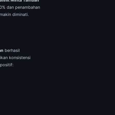
200% dan penambahan
akin diminati.
an
berhasil
kan konsistensi
ositif: