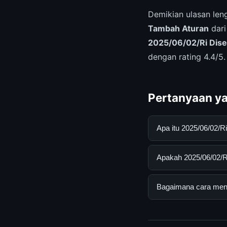
Demikian ulasan le
Tambah Aturan
dari
2025/06/02/Ri Dise
dengan rating 4.4/5
Pertanyaan ya
Apa itu 2025/06/02/
2025/06/02/Ri Diser
Apakah 2025/06/02/Ri
pengguna mendapatk
mengunjungi situs r
Ya, 2025/06/02/Ri D
Bagaimana cara menda
Tidak ada biaya ter
disediakan.
Untuk mendapatkan i
mengunjungi halaman