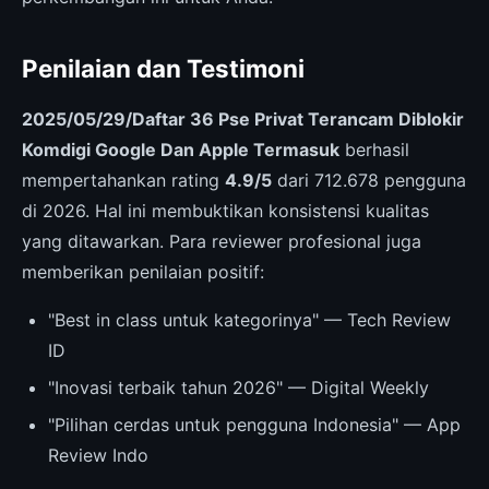
Penilaian dan Testimoni
2025/05/29/Daftar 36 Pse Privat Terancam Diblokir
Komdigi Google Dan Apple Termasuk
berhasil
mempertahankan rating
4.9/5
dari 712.678 pengguna
di 2026. Hal ini membuktikan konsistensi kualitas
yang ditawarkan. Para reviewer profesional juga
memberikan penilaian positif:
"Best in class untuk kategorinya" — Tech Review
ID
"Inovasi terbaik tahun 2026" — Digital Weekly
"Pilihan cerdas untuk pengguna Indonesia" — App
Review Indo