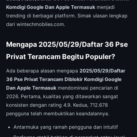
Komdigi Google Dan Apple Termasuk
menjadi
trending di berbagai platform. Simak ulasan lengkap
dari wintechmobiles.com.
Mengapa 2025/05/29/Daftar 36 Pse
Privat Terancam Begitu Populer?
Ada beberapa alasan mengapa
2025/05/29/Daftar
36 Pse Privat Terancam Diblokir Komdigi Google
Dan Apple Termasuk
mendominasi pencarian di
2026. Pertama, kualitas yang ditawarkan sangat
konsisten dengan rating 4.9. Kedua, 712.678
pengguna telah membuktikan keandalannya.
Antarmuka yang ramah pengguna dan intuitif