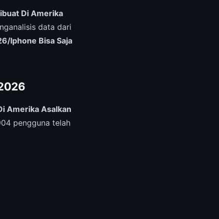
ibuat Di Amerika
ganalisis data dari
6/Iphone Bisa Saja
 2026
Di Amerika Asalkan
904 pengguna telah