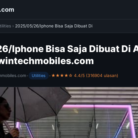
s.com
ilities
›
2025/05/26/Iphone Bisa Saja Dibuat Di
6/Iphone Bisa Saja Dibuat Di 
 wintechmobiles.com
hmobiles.com
•
•
★★★★☆ 4.4/5 (316904 ulasan)
Utilities