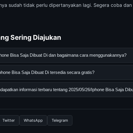
nya sudah tidak perlu dipertanyakan lagi. Segera coba dan 
ng Sering Diajukan
Iphone Bisa Saja Dibuat Di dan bagaimana cara menggunakannya?
isa Saja Dibuat Di adalah layanan digital yang dirancang untuk 
hone Bisa Saja Dibuat Di tersedia secara gratis?
asi lengkap dan terpercaya. Anda dapat menggunakannya dengan 
 panduan yang tersedia.
ne Bisa Saja Dibuat Di dapat diakses secara gratis oleh semua pe
patkan informasi terbaru tentang 2025/05/26/Iphone Bisa Saja Dibu
tau langganan yang diperlukan untuk menggunakan layanan dasar y
nformasi terbaru tentang 2025/05/26/Iphone Bisa Saja Dibuat Di, 
 resmi kami secara berkala. Kami selalu memperbarui konten denga
Twitter
WhatsApp
Telegram