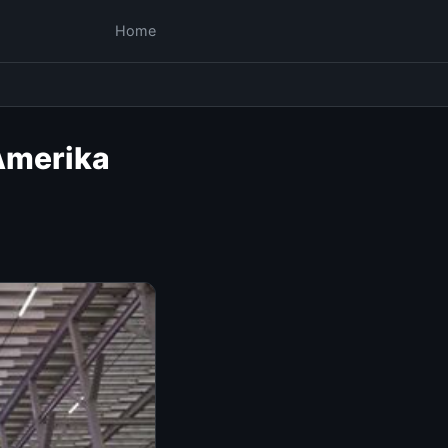
Home
Amerika