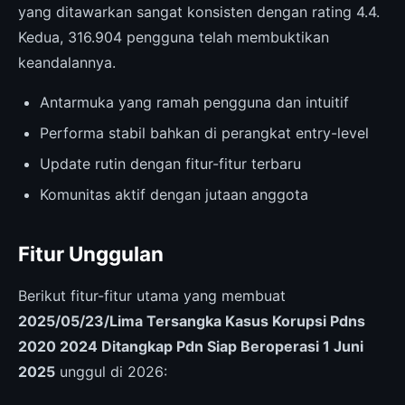
yang ditawarkan sangat konsisten dengan rating 4.4.
Kedua, 316.904 pengguna telah membuktikan
keandalannya.
Antarmuka yang ramah pengguna dan intuitif
Performa stabil bahkan di perangkat entry-level
Update rutin dengan fitur-fitur terbaru
Komunitas aktif dengan jutaan anggota
Fitur Unggulan
Berikut fitur-fitur utama yang membuat
2025/05/23/Lima Tersangka Kasus Korupsi Pdns
2020 2024 Ditangkap Pdn Siap Beroperasi 1 Juni
2025
unggul di 2026: