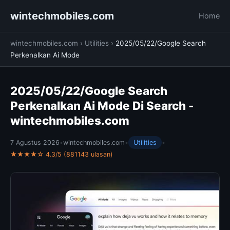
wintechmobiles.com
Home
wintechmobiles.com
›
Utilities
›
2025/05/22/Google Search
Perkenalkan Ai Mode
2025/05/22/Google Search
Perkenalkan Ai Mode Di Search -
wintechmobiles.com
7 Agustus 2026
•
wintechmobiles.com
•
Utilities
•
★★★★☆ 4.3/5 (881143 ulasan)