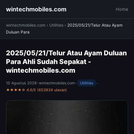
wintechmobiles.com
Home
wintechmobiles.com
›
Utilities
›
2025/05/21/Telur Atau Ayam
Duluan Para
2025/05/21/Telur Atau Ayam Duluan
Para Ahli Sudah Sepakat -
wintechmobiles.com
10 Agustus 2026
•
wintechmobiles.com
•
Utilities
•
★★★★☆ 4.6/5 (653834 ulasan)