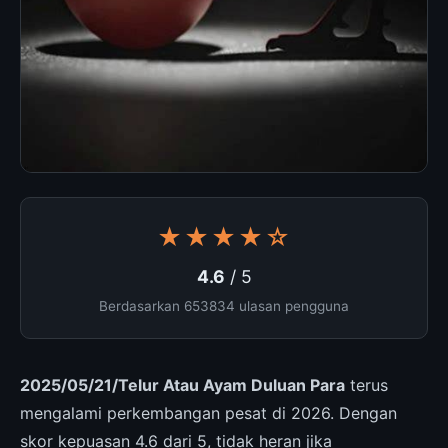
★★★★☆
4.6
/ 5
Berdasarkan 653834 ulasan pengguna
2025/05/21/Telur Atau Ayam Duluan Para
terus
mengalami perkembangan pesat di 2026. Dengan
skor kepuasan 4.6 dari 5, tidak heran jika