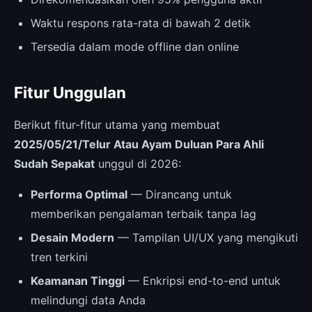
Waktu respons rata-rata di bawah 2 detik
Tersedia dalam mode offline dan online
Fitur Unggulan
Berikut fitur-fitur utama yang membuat
2025/05/21/Telur Atau Ayam Duluan Para Ahli
Sudah Sepakat
unggul di 2026:
Performa Optimal
— Dirancang untuk
memberikan pengalaman terbaik tanpa lag
Desain Modern
— Tampilan UI/UX yang mengikuti
tren terkini
Keamanan Tinggi
— Enkripsi end-to-end untuk
melindungi data Anda