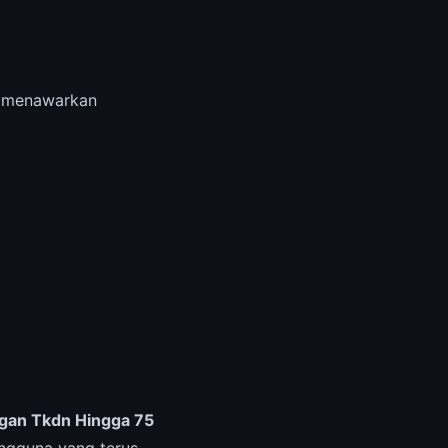
menawarkan
ngan Tkdn Hingga 75
ngguna yang terus