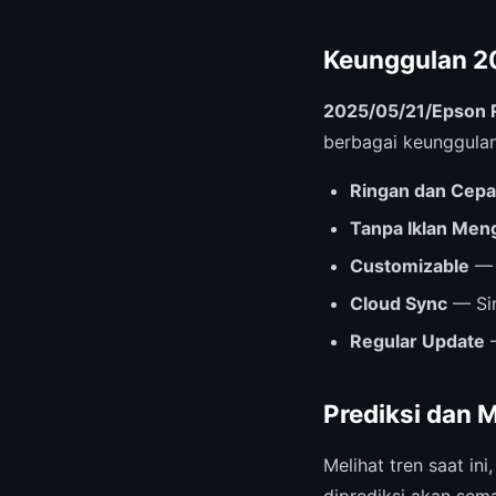
Keunggulan 20
2025/05/21/Epson R
berbagai keunggulan 
Ringan dan Cepa
Tanpa Iklan Me
Customizable
— 
Cloud Sync
— Sin
Regular Update
—
Prediksi dan 
Melihat tren saat ini
diprediksi akan sem