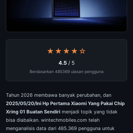
★★★★☆
4.5
/ 5
Berdasarkan 485369 ulasan pengguna
Tahun 2026 membawa banyak perubahan, dan
2025/05/20/Ini Hp Pertama Xiaomi Yang Pakai Chip
Xring 01 Buatan Sendiri
menjadi topik yang tidak
bisa diabaikan. wintechmobiles.com telah
menganalisis data dari 485.369 pengguna untuk