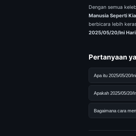
Dengan semua keleb
Manusia Seperti Ki
berbicara lebih ker
2025/05/20/Ini Har
Pertanyaan ya
Apa itu 2025/05/20/
2025/05/20/Ini Hari
Apakah 2025/05/20/In
pengguna mendapatk
mengunjungi situs r
Ya, 2025/05/20/Ini 
Bagaimana cara mend
ada biaya tersembun
Untuk mendapatkan i
mengunjungi halaman