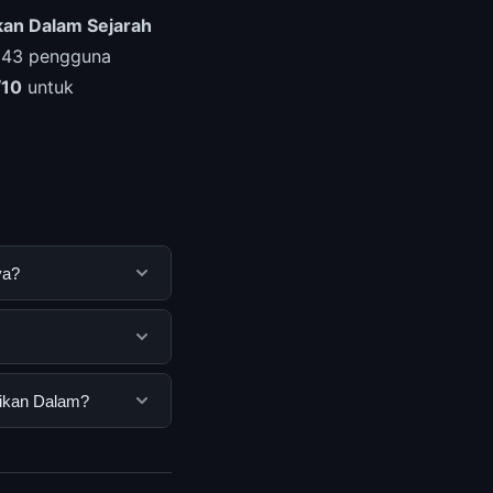
kan Dalam Sejarah
1.143 pengguna
/10
untuk
ya?
ntuk membantu
ya dengan
ua pengguna. Tidak
tikan Dalam?
ar yang disediakan.
alam, Anda bisa
n informasi terkini