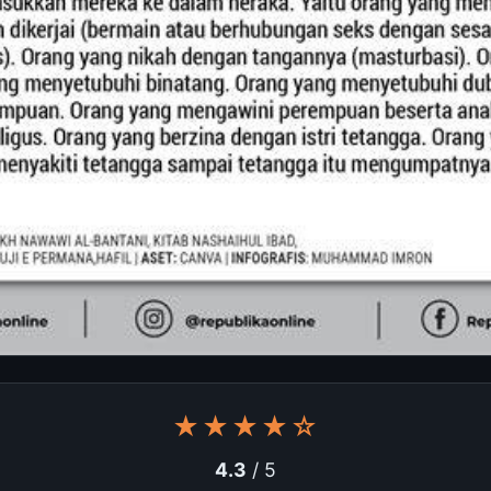
★★★★☆
4.3
/ 5