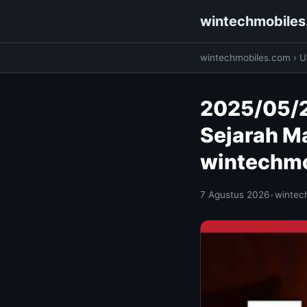
wintechmobile
wintechmobiles.com
›
Ut
2025/05/2
Sejarah Ma
wintechm
7 Agustus 2026
•
wintec