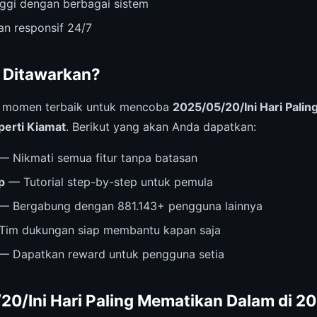
inggi dengan berbagai sistem
n responsif 24/7
 Ditawarkan?
i momen terbaik untuk mencoba
2025/05/20/Ini Hari Pali
perti Kiamat
. Berikut yang akan Anda dapatkan:
— Nikmati semua fitur tanpa batasan
p
— Tutorial step-by-step untuk pemula
— Bergabung dengan 881.143+ pengguna lainnya
im dukungan siap membantu kapan saja
— Dapatkan reward untuk pengguna setia
20/Ini Hari Paling Mematikan Dalam di 2