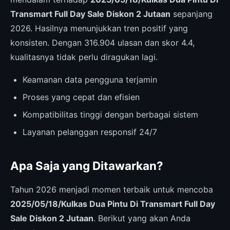
Transmart Full Day Sale Diskon 2 Jutaan
sepanjang
2026. Hasilnya menunjukkan tren positif yang
konsisten. Dengan 316.904 ulasan dan skor 4.4,
kualitasnya tidak perlu diragukan lagi.
Keamanan data pengguna terjamin
Proses yang cepat dan efisien
Kompatibilitas tinggi dengan berbagai sistem
Layanan pelanggan responsif 24/7
Apa Saja yang Ditawarkan?
Tahun 2026 menjadi momen terbaik untuk mencoba
2025/05/18/Kulkas Dua Pintu Di Transmart Full Day
Sale Diskon 2 Jutaan
. Berikut yang akan Anda