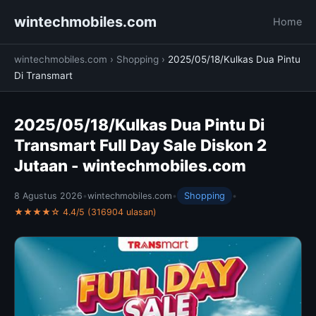
wintechmobiles.com
Home
wintechmobiles.com
›
Shopping
›
2025/05/18/Kulkas Dua Pintu
Di Transmart
2025/05/18/Kulkas Dua Pintu Di
Transmart Full Day Sale Diskon 2
Jutaan - wintechmobiles.com
8 Agustus 2026
•
wintechmobiles.com
•
Shopping
•
★★★★☆ 4.4/5 (316904 ulasan)