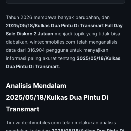
Tahun 2026 membawa banyak perubahan, dan
2025/05/18/Kulkas Dua Pintu Di Transmart Full Day
Sale Diskon 2 Jutaan
menjadi topik yang tidak bisa
diabaikan. wintechmobiles.com telah menganalisis
data dari 316.904 pengguna untuk menyajikan
informasi paling akurat tentang
2025/05/18/Kulkas
Dua Pintu Di Transmart
.
Analisis Mendalam
2025/05/18/Kulkas Dua Pintu Di
Transmart
Tim wintechmobiles.com telah melakukan analisis
mendalam terhadap
2025/05/18/Kulkas Dua Pintu Di