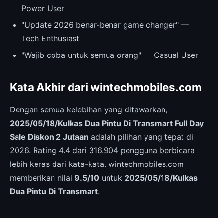
Power User
"Update 2026 benar-benar game changer" —
Tech Enthusiast
"Wajib coba untuk semua orang" — Casual User
Kata Akhir dari wintechmobiles.com
Dengan semua kelebihan yang ditawarkan,
2025/05/18/Kulkas Dua Pintu Di Transmart Full Day
Sale Diskon 2 Jutaan
adalah pilihan yang tepat di
2026. Rating 4.4 dari 316.904 pengguna berbicara
lebih keras dari kata-kata. wintechmobiles.com
memberikan nilai
9.5/10
untuk
2025/05/18/Kulkas
Dua Pintu Di Transmart
.