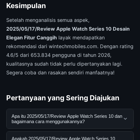
Kesimpulan
Setelah menganalisis semua aspek,
2025/05/17/Review Apple Watch Series 10 Desain
Elegan Fitur Canggih
layak mendapatkan
rekomendasi dari wintechmobiles.com. Dengan rating
4.6/5 dari 653.834 pengguna di tahun 2026,
kualitasnya sudah tidak perlu dipertanyakan lagi.
Segera coba dan rasakan sendiri manfaatnya!
Pertanyaan yang Sering Diajukan
Apa itu 2025/05/17/Review Apple Watch Series 10 dan
bagaimana cara menggunakannya?
2025/05/17/Review Apple Watch Series 10 adalah
Apakah 2025/05/17/Review Apple Watch Series 10