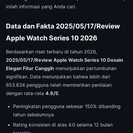
inilah informasi yang Anda cari.
Data dan Fakta 2025/05/17/Review
Apple Watch Series 10 2026
Berdasarkan riset terbaru di tahun 2026,
2025/05/17/Review Apple Watch Series 10 Desain
Elegan Fitur Canggih
menunjukkan pertumbuhan
signifikan. Data menunjukkan bahwa lebih dari
653.834 pengguna telah memberikan penilaian
dengan rata-rata
4.6/5
.
Peningkatan pengguna sebesar 150% dibanding
tahun sebelumnya
Rating konsisten di atas 4.0 selama 12 bulan
terakhir