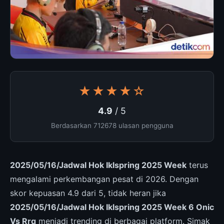
★★★★☆
4.9
/ 5
Berdasarkan 712678 ulasan pengguna
2025/05/16/Jadwal Hok Iklspring 2025 Week
terus
mengalami perkembangan pesat di 2026. Dengan
skor kepuasan 4.9 dari 5, tidak heran jika
2025/05/16/Jadwal Hok Iklspring 2025 Week 6 Onic
Vs Rrq
menjadi trending di berbagai platform. Simak