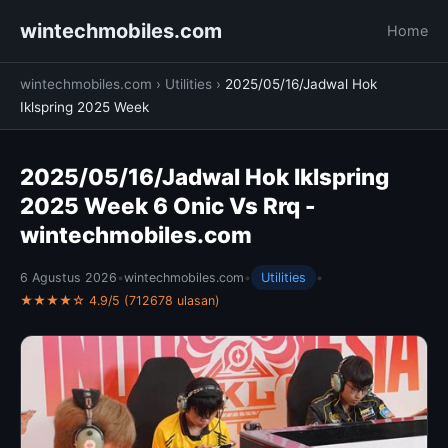
wintechmobiles.com
Home
wintechmobiles.com
›
Utilities
›
2025/05/16/Jadwal Hok
Iklspring 2025 Week
2025/05/16/Jadwal Hok Iklspring
2025 Week 6 Onic Vs Rrq -
wintechmobiles.com
6 Agustus 2026
•
wintechmobiles.com
•
Utilities
•
★★★★☆ 4.9/5 (712678 ulasan)