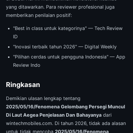
yang ditawarkan. Para reviewer profesional juga
memberikan penilaian positif:
"Best in class untuk kategorinya" — Tech Review
ID
"Inovasi terbaik tahun 2026" — Digital Weekly
"Pilihan cerdas untuk pengguna Indonesia" — App
Review Indo
Ringkasan
Demikian ulasan lengkap tentang
2025/05/16/Fenomena Gelombang Persegi Muncul
Di Laut Aegea Penjelasan Dan Bahayanya
dari
wintechmobiles.com. Di tahun 2026, tidak ada alasan
untuk tidak mencoba
2025/05/16/Fenomena