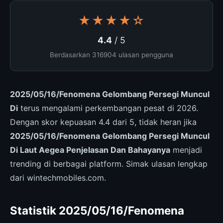
★★★★☆
4.4
/ 5
Berdasarkan 316904 ulasan pengguna
2025/05/16/Fenomena Gelombang Persegi Muncul
Di
terus mengalami perkembangan pesat di 2026.
Dengan skor kepuasan 4.4 dari 5, tidak heran jika
2025/05/16/Fenomena Gelombang Persegi Muncul
Di Laut Aegea Penjelasan Dan Bahayanya
menjadi
trending di berbagai platform. Simak ulasan lengkap
dari wintechmobiles.com.
Statistik 2025/05/16/Fenomena