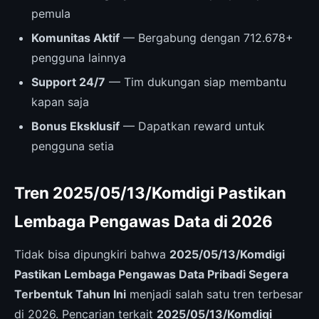
pemula
Komunitas Aktif
— Bergabung dengan 712.678+
pengguna lainnya
Support 24/7
— Tim dukungan siap membantu
kapan saja
Bonus Eksklusif
— Dapatkan reward untuk
pengguna setia
Tren 2025/05/13/Komdigi Pastikan
Lembaga Pengawas Data di 2026
Tidak bisa dipungkiri bahwa
2025/05/13/Komdigi
Pastikan Lembaga Pengawas Data Pribadi Segera
Terbentuk Tahun Ini
menjadi salah satu tren terbesar
di 2026. Pencarian terkait
2025/05/13/Komdigi