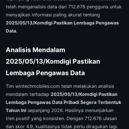
telah menganalisis data dari 712.678 pengguna untuk
menyajikan informasi paling akurat tentang
2025/05/13/Komdigi Pastikan Lembaga Pengawas
Data
.
Analisis Mendalam
2025/05/13/Komdigi Pastikan
Lembaga Pengawas Data
Tim wintechmobiles.com telah melakukan analisis
mendalam terhadap
2025/05/13/Komdigi Pastikan
Lembaga Pengawas Data Pribadi Segera Terbentuk
Tahun Ini
sepanjang 2026. Hasilnya menunjukkan
tren positif yang konsisten. Dengan 712.678 ulasan
dan skor 4.9, kualitasnya tidak perlu diragukan lagi.