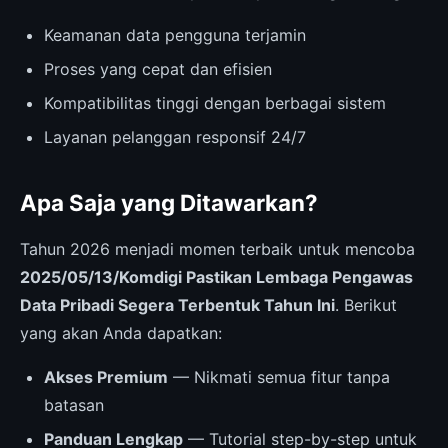
Keamanan data pengguna terjamin
Proses yang cepat dan efisien
Kompatibilitas tinggi dengan berbagai sistem
Layanan pelanggan responsif 24/7
Apa Saja yang Ditawarkan?
Tahun 2026 menjadi momen terbaik untuk mencoba
2025/05/13/Komdigi Pastikan Lembaga Pengawas
Data Pribadi Segera Terbentuk Tahun Ini
. Berikut
yang akan Anda dapatkan:
Akses Premium
— Nikmati semua fitur tanpa
batasan
Panduan Lengkap
— Tutorial step-by-step untuk