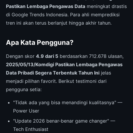
Pastikan Lembaga Pengawas Data
meningkat drastis
di Google Trends Indonesia. Para ahli memprediksi
tren ini akan terus berlanjut hingga akhir tahun.
Apa Kata Pengguna?
Dengan skor
4.9 dari 5
berdasarkan 712.678 ulasan,
2025/05/13/Komdigi Pastikan Lembaga Pengawas
Data Pribadi Segera Terbentuk Tahun Ini
jelas
menjadi pilihan favorit. Berikut testimoni dari
pengguna setia:
"Tidak ada yang bisa menandingi kualitasnya" —
Power User
"Update 2026 benar-benar game changer" —
Tech Enthusiast