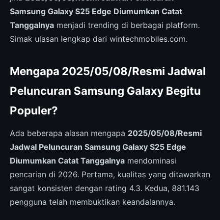
Samsung Galaxy S25 Edge Diumumkan Catat
Tanggalnya
menjadi trending di berbagai platform.
Simak ulasan lengkap dari wintechmobiles.com.
Mengapa 2025/05/08/Resmi Jadwal
Peluncuran Samsung Galaxy Begitu
Populer?
Ada beberapa alasan mengapa
2025/05/08/Resmi
Jadwal Peluncuran Samsung Galaxy S25 Edge
Diumumkan Catat Tanggalnya
mendominasi
pencarian di 2026. Pertama, kualitas yang ditawarkan
sangat konsisten dengan rating 4.3. Kedua, 881.143
pengguna telah membuktikan keandalannya.