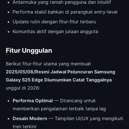
Antarmuka yang ramah pengguna dan intuitif
Performa stabil bahkan di perangkat entry-level
Update rutin dengan fitur-fitur terbaru
Komunitas aktif dengan jutaan anggota
Fitur Unggulan
Berikut fitur-fitur utama yang membuat
2025/05/08/Resmi Jadwal Peluncuran Samsung
Galaxy S25 Edge Diumumkan Catat Tanggalnya
unggul di 2026:
Performa Optimal
— Dirancang untuk
memberikan pengalaman terbaik tanpa lag
Desain Modern
— Tampilan UI/UX yang mengikuti
tren terkini