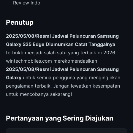
Review Indo
Penutup
2025/05/08/Resmi Jadwal Peluncuran Samsung
Galaxy S25 Edge Diumumkan Catat Tanggalnya
terbukti menjadi salah satu yang terbaik di 2026.
wintechmobiles.com merekomendasikan
2025/05/08/Resmi Jadwal Peluncuran Samsung
Galaxy
untuk semua pengguna yang menginginkan
pengalaman terbaik. Jangan lewatkan kesempatan
untuk mencobanya sekarang!
Pertanyaan yang Sering Diajukan