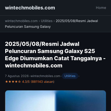
wintechmobiles.com
Home
wintechmobiles.com
›
Utilities
›
2025/05/08/Resmi Jadwal
Peluncuran Samsung Galaxy
2025/05/08/Resmi Jadwal
Peluncuran Samsung Galaxy S25
Edge Diumumkan Catat Tanggalnya -
wintechmobiles.com
7 Agustus 2026
•
wintechmobiles.com
•
Utilities
•
★★★★☆ 4.3/5 (881143 ulasan)