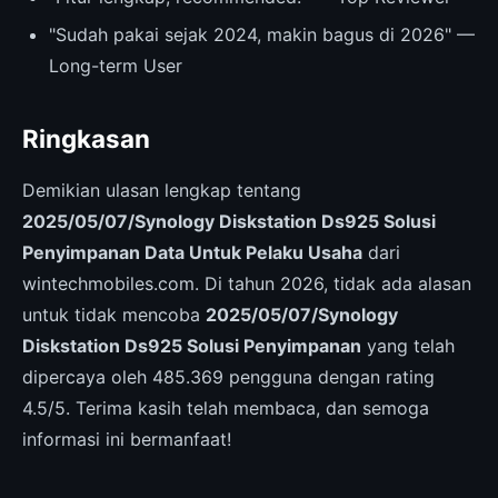
"Sudah pakai sejak 2024, makin bagus di 2026" —
Long-term User
Ringkasan
Demikian ulasan lengkap tentang
2025/05/07/Synology Diskstation Ds925 Solusi
Penyimpanan Data Untuk Pelaku Usaha
dari
wintechmobiles.com. Di tahun 2026, tidak ada alasan
untuk tidak mencoba
2025/05/07/Synology
Diskstation Ds925 Solusi Penyimpanan
yang telah
dipercaya oleh 485.369 pengguna dengan rating
4.5/5. Terima kasih telah membaca, dan semoga
informasi ini bermanfaat!