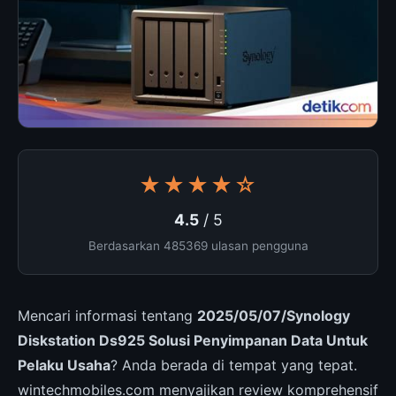
★★★★☆
4.5
/ 5
Berdasarkan 485369 ulasan pengguna
Mencari informasi tentang
2025/05/07/Synology
Diskstation Ds925 Solusi Penyimpanan Data Untuk
Pelaku Usaha
? Anda berada di tempat yang tepat.
wintechmobiles.com menyajikan review komprehensif