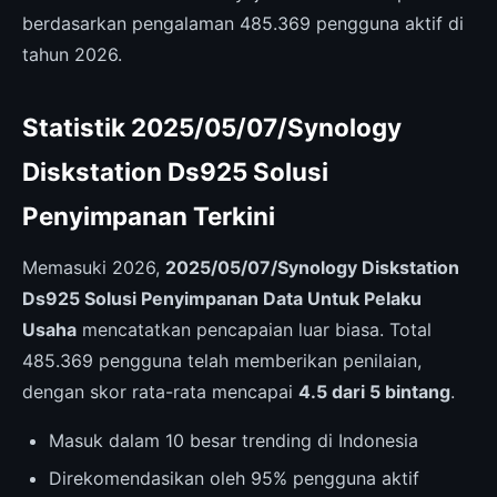
berdasarkan pengalaman 485.369 pengguna aktif di
tahun 2026.
Statistik 2025/05/07/Synology
Diskstation Ds925 Solusi
Penyimpanan Terkini
Memasuki 2026,
2025/05/07/Synology Diskstation
Ds925 Solusi Penyimpanan Data Untuk Pelaku
Usaha
mencatatkan pencapaian luar biasa. Total
485.369 pengguna telah memberikan penilaian,
dengan skor rata-rata mencapai
4.5 dari 5 bintang
.
Masuk dalam 10 besar trending di Indonesia
Direkomendasikan oleh 95% pengguna aktif