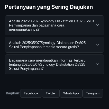
Pertanyaan yang Sering Diajukan
Apa itu 2025/05/07/Synology Diskstation Ds925 Solusi
Penyimpanan dan bagaimana cara
menggunakannya?
2025/05/07/Synology Diskstation Ds925 Solusi
Apakah 2025/05/07/Synology Diskstation Ds925
Penyimpanan adalah layanan digital yang dirancang
Solusi Penyimpanan tersedia secara gratis?
untuk membantu pengguna mendapatkan informasi
lengkap dan terpercaya. Anda dapat menggunakannya
Ya, 2025/05/07/Synology Diskstation Ds925 Solusi
Bagaimana cara mendapatkan informasi terbaru
dengan mengunjungi situs resmi dan mengikuti
Penyimpanan dapat diakses secara gratis oleh semua
tentang 2025/05/07/Synology Diskstation Ds925
Solusi Penyimpanan?
panduan yang tersedia.
pengguna. Tidak ada biaya tersembunyi atau langganan
yang diperlukan untuk menggunakan layanan dasar
Untuk mendapatkan informasi terbaru tentang
yang disediakan.
2025/05/07/Synology Diskstation Ds925 Solusi
Penyimpanan, Anda bisa mengunjungi halaman resmi
Bagikan:
Facebook
Twitter
WhatsApp
Telegram
kami secara berkala. Kami selalu memperbarui konten
dengan informasi terkini dan terpercaya.