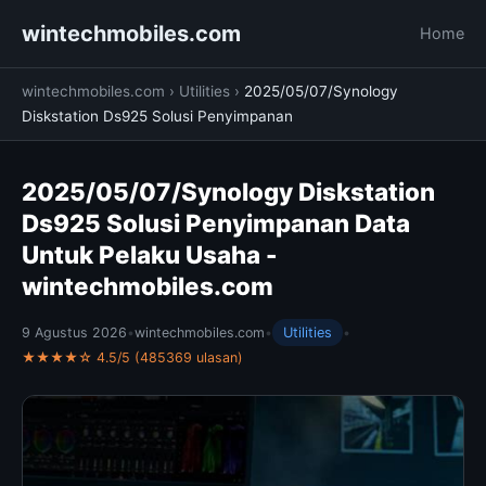
wintechmobiles.com
Home
wintechmobiles.com
›
Utilities
›
2025/05/07/Synology
Diskstation Ds925 Solusi Penyimpanan
2025/05/07/Synology Diskstation
Ds925 Solusi Penyimpanan Data
Untuk Pelaku Usaha -
wintechmobiles.com
9 Agustus 2026
•
wintechmobiles.com
•
Utilities
•
★★★★☆ 4.5/5 (485369 ulasan)