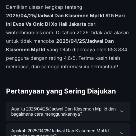
Demikian ulasan lengkap tentang
2025/04/25/Jadwal Dan Klasemen Mpl Id S15 Hari
Ini Evos Vs Onic Di Xo Hall Jakarta
dari
wintechmobiles.com. Di tahun 2026, tidak ada alasan
untuk tidak mencoba
2025/04/25/Jadwal Dan
Klasemen Mpl Id
yang telah dipercaya oleh 653.834
pengguna dengan rating 4.6/5. Terima kasih telah
membaca, dan semoga informasi ini bermanfaat!
Pertanyaan yang Sering Diajukan
Apa itu 2025/04/25/Jadwal Dan Klasemen Mpl Id dan
bagaimana cara menggunakannya?
2025/04/25/Jadwal Dan Klasemen Mpl Id adalah
Apakah 2025/04/25/Jadwal Dan Klasemen Mpl Id
layanan digital yang dirancang untuk membantu
tersedia secara gratis?