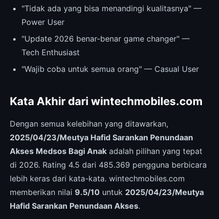
"Tidak ada yang bisa menandingi kualitasnya" —
Power User
"Update 2026 benar-benar game changer" —
Tech Enthusiast
"Wajib coba untuk semua orang" — Casual User
Kata Akhir dari wintechmobiles.com
Dengan semua kelebihan yang ditawarkan,
2025/04/23/Meutya Hafid Sarankan Penundaan
Akses Medsos Bagi Anak
adalah pilihan yang tepat
di 2026. Rating 4.5 dari 485.369 pengguna berbicara
lebih keras dari kata-kata. wintechmobiles.com
memberikan nilai
9.5/10
untuk
2025/04/23/Meutya
Hafid Sarankan Penundaan Akses
.