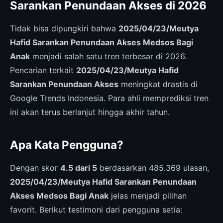
Sarankan Penundaan Akses di 2026
Tidak bisa dipungkiri bahwa
2025/04/23/Meutya
Hafid Sarankan Penundaan Akses Medsos Bagi
Anak
menjadi salah satu tren terbesar di 2026.
Pencarian terkait
2025/04/23/Meutya Hafid
Sarankan Penundaan Akses
meningkat drastis di
Google Trends Indonesia. Para ahli memprediksi tren
ini akan terus berlanjut hingga akhir tahun.
Apa Kata Pengguna?
Dengan skor
4.5 dari 5
berdasarkan 485.369 ulasan,
2025/04/23/Meutya Hafid Sarankan Penundaan
Akses Medsos Bagi Anak
jelas menjadi pilihan
favorit. Berikut testimoni dari pengguna setia: