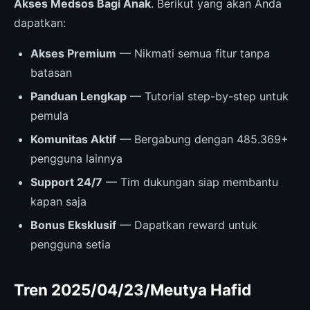
Akses Medsos Bagi Anak
. Berikut yang akan Anda
dapatkan:
Akses Premium
— Nikmati semua fitur tanpa
batasan
Panduan Lengkap
— Tutorial step-by-step untuk
pemula
Komunitas Aktif
— Bergabung dengan 485.369+
pengguna lainnya
Support 24/7
— Tim dukungan siap membantu
kapan saja
Bonus Eksklusif
— Dapatkan reward untuk
pengguna setia
Tren 2025/04/23/Meutya Hafid