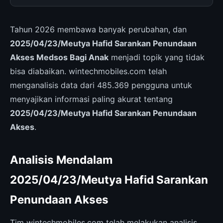
Tahun 2026 membawa banyak perubahan, dan
2025/04/23/Meutya Hafid Sarankan Penundaan
Akses Medsos Bagi Anak
menjadi topik yang tidak
bisa diabaikan. wintechmobiles.com telah
menganalisis data dari 485.369 pengguna untuk
menyajikan informasi paling akurat tentang
2025/04/23/Meutya Hafid Sarankan Penundaan
Akses
.
Analisis Mendalam
2025/04/23/Meutya Hafid Sarankan
Penundaan Akses
Tim wintechmobiles.com telah melakukan analisis