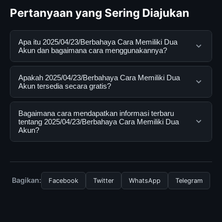
Pertanyaan yang Sering Diajukan
Apa itu 2025/04/23/Berbahaya Cara Memiliki Dua
Akun dan bagaimana cara menggunakannya?
2025/04/23/Berbahaya Cara Memiliki Dua Akun adalah
Apakah 2025/04/23/Berbahaya Cara Memiliki Dua
layanan digital yang dirancang untuk membantu
Akun tersedia secara gratis?
pengguna mendapatkan informasi lengkap dan
terpercaya. Anda dapat menggunakannya dengan
Ya, 2025/04/23/Berbahaya Cara Memiliki Dua Akun
Bagaimana cara mendapatkan informasi terbaru
mengunjungi situs resmi dan mengikuti panduan yang
dapat diakses secara gratis oleh semua pengguna.
tentang 2025/04/23/Berbahaya Cara Memiliki Dua
Akun?
tersedia.
Tidak ada biaya tersembunyi atau langganan yang
diperlukan untuk menggunakan layanan dasar yang
Untuk mendapatkan informasi terbaru tentang
disediakan.
2025/04/23/Berbahaya Cara Memiliki Dua Akun, Anda
bisa mengunjungi halaman resmi kami secara berkala.
Bagikan:
Facebook
Twitter
WhatsApp
Telegram
Kami selalu memperbarui konten dengan informasi
terkini dan terpercaya.