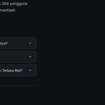
85.369 pengguna
rmanfaat!
nnya?
untuk membantu
ya dengan
emua pengguna.
n Terbaru Mpl?
nan dasar yang
ru Mpl, Anda bisa
n informasi terkini