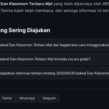
 Dan Klasemen Terbaru Mpl
yang telah dipercaya oleh 4
. Terima kasih telah membaca, dan semoga informasi ini be
ng Sering Diajukan
Jadwal Dan Klasemen Terbaru Mpl dan bagaimana cara menggunaka
an Klasemen Terbaru Mpl adalah layanan digital yang dirancang 
adwal Dan Klasemen Terbaru Mpl tersedia secara gratis?
an informasi lengkap dan terpercaya. Anda dapat menggunakann
esmi dan mengikuti panduan yang tersedia.
al Dan Klasemen Terbaru Mpl dapat diakses secara gratis oleh s
apatkan informasi terbaru tentang 2025/04/19/Jadwal Dan Klaseme
sembunyi atau langganan yang diperlukan untuk menggunakan laya
nformasi terbaru tentang 2025/04/19/Jadwal Dan Klasemen Terba
 resmi kami secara berkala. Kami selalu memperbarui konten denga
Twitter
WhatsApp
Telegram