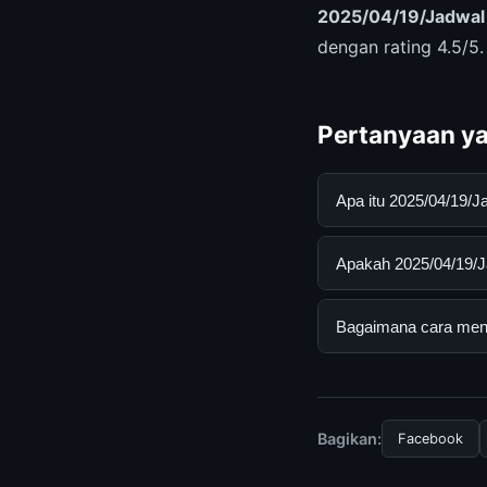
2025/04/19/Jadwal
dengan rating 4.5/5
Pertanyaan ya
Apa itu 2025/04/19/
2025/04/19/Jadwal D
Apakah 2025/04/19/J
pengguna mendapatk
mengunjungi situs r
Ya, 2025/04/19/Jadw
Bagaimana cara mend
Tidak ada biaya ter
disediakan.
Untuk mendapatkan i
mengunjungi halaman
dan terpercaya.
Bagikan:
Facebook