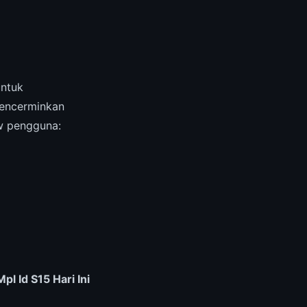
untuk
ncerminkan
ew pengguna:
 Id S15 Hari Ini