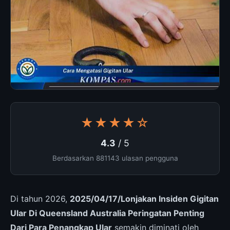
★★★★☆
4.3
/ 5
Berdasarkan 881143 ulasan pengguna
Di tahun 2026,
2025/04/17/Lonjakan Insiden Gigitan
Ular Di Queensland Australia Peringatan Penting
Dari Para Penangkap Ular
semakin diminati oleh