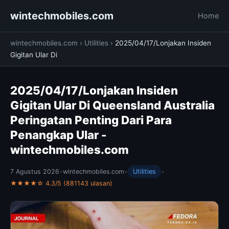
wintechmobiles.com
Home
wintechmobiles.com
›
Utilities
›
2025/04/17/Lonjakan Insiden
Gigitan Ular Di
2025/04/17/Lonjakan Insiden
Gigitan Ular Di Queensland Australia
Peringatan Penting Dari Para
Penangkap Ular -
wintechmobiles.com
7 Agustus 2026
•
wintechmobiles.com
•
Utilities
•
★★★★☆ 4.3/5 (881143 ulasan)