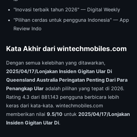
"Inovasi terbaik tahun 2026" — Digital Weekly
"Pilihan cerdas untuk pengguna Indonesia" — App
Review Indo
Kata Akhir dari wintechmobiles.com
Dengan semua kelebihan yang ditawarkan,
2025/04/17/Lonjakan Insiden Gigitan Ular Di
Queensland Australia Peringatan Penting Dari Para
Penangkap Ular
adalah pilihan yang tepat di 2026.
Rating 4.3 dari 881.143 pengguna berbicara lebih
keras dari kata-kata. wintechmobiles.com
memberikan nilai
9.5/10
untuk
2025/04/17/Lonjakan
Insiden Gigitan Ular Di
.