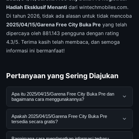
Hadiah Eksklusif Menanti
dari wintechmobiles.com.
Di tahun 2026, tidak ada alasan untuk tidak mencoba
2025/04/15/Garena Free City Buka Pre
yang telah
dipercaya oleh 881.143 pengguna dengan rating
4.3/5. Terima kasih telah membaca, dan semoga
informasi ini bermanfaat!
Pertanyaan yang Sering Diajukan
Apa itu 2025/04/15/Garena Free City Buka Pre dan
bagaimana cara menggunakannya?
2025/04/15/Garena Free City Buka Pre adalah layanan
Apakah 2025/04/15/Garena Free City Buka Pre
digital yang dirancang untuk membantu pengguna
tersedia secara gratis?
mendapatkan informasi lengkap dan terpercaya. Anda
dapat menggunakannya dengan mengunjungi situs
Ya, 2025/04/15/Garena Free City Buka Pre dapat
Bagaimana cara mendapatkan informasi terbaru