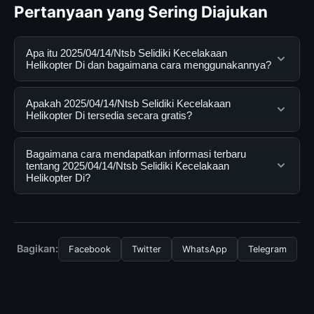
Pertanyaan yang Sering Diajukan
Apa itu 2025/04/14/Ntsb Selidiki Kecelakaan
Helikopter Di dan bagaimana cara menggunakannya?
2025/04/14/Ntsb Selidiki Kecelakaan Helikopter Di
Apakah 2025/04/14/Ntsb Selidiki Kecelakaan
adalah layanan digital yang dirancang untuk membantu
Helikopter Di tersedia secara gratis?
pengguna mendapatkan informasi lengkap dan
terpercaya. Anda dapat menggunakannya dengan
Ya, 2025/04/14/Ntsb Selidiki Kecelakaan Helikopter Di
Bagaimana cara mendapatkan informasi terbaru
mengunjungi situs resmi dan mengikuti panduan yang
dapat diakses secara gratis oleh semua pengguna.
tentang 2025/04/14/Ntsb Selidiki Kecelakaan
Helikopter Di?
tersedia.
Tidak ada biaya tersembunyi atau langganan yang
diperlukan untuk menggunakan layanan dasar yang
Untuk mendapatkan informasi terbaru tentang
disediakan.
2025/04/14/Ntsb Selidiki Kecelakaan Helikopter Di,
Anda bisa mengunjungi halaman resmi kami secara
Bagikan:
Facebook
Twitter
WhatsApp
Telegram
berkala. Kami selalu memperbarui konten dengan
informasi terkini dan terpercaya.