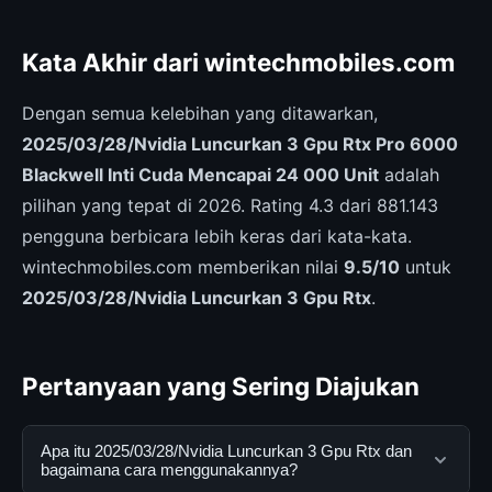
Kata Akhir dari wintechmobiles.com
Dengan semua kelebihan yang ditawarkan,
2025/03/28/Nvidia Luncurkan 3 Gpu Rtx Pro 6000
Blackwell Inti Cuda Mencapai 24 000 Unit
adalah
pilihan yang tepat di 2026. Rating 4.3 dari 881.143
pengguna berbicara lebih keras dari kata-kata.
wintechmobiles.com memberikan nilai
9.5/10
untuk
2025/03/28/Nvidia Luncurkan 3 Gpu Rtx
.
Pertanyaan yang Sering Diajukan
Apa itu 2025/03/28/Nvidia Luncurkan 3 Gpu Rtx dan
bagaimana cara menggunakannya?