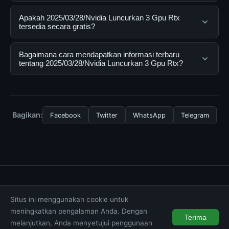
2025/03/28/Nvidia Luncurkan 3 Gpu Rtx adalah
Apakah 2025/03/28/Nvidia Luncurkan 3 Gpu Rtx
layanan digital yang dirancang untuk membantu
tersedia secara gratis?
pengguna mendapatkan informasi lengkap dan
terpercaya. Anda dapat menggunakannya dengan
Ya, 2025/03/28/Nvidia Luncurkan 3 Gpu Rtx dapat
Bagaimana cara mendapatkan informasi terbaru
mengunjungi situs resmi dan mengikuti panduan yang
diakses secara gratis oleh semua pengguna. Tidak ada
tentang 2025/03/28/Nvidia Luncurkan 3 Gpu Rtx?
tersedia.
biaya tersembunyi atau langganan yang diperlukan
untuk menggunakan layanan dasar yang disediakan.
Untuk mendapatkan informasi terbaru tentang
2025/03/28/Nvidia Luncurkan 3 Gpu Rtx, Anda bisa
mengunjungi halaman resmi kami secara berkala. Kami
Bagikan:
Facebook
Twitter
WhatsApp
Telegram
selalu memperbarui konten dengan informasi terkini dan
terpercaya.
Tentang Kami
Hubungi Kami
Kebijakan Privasi
Situs ini menggunakan cookie untuk
Syarat & Ketentuan
Disclaimer
meningkatkan pengalaman Anda. Dengan
Terima
melanjutkan, Anda menyetujui penggunaan
© 2026 wintechmobiles.com. All rights reserved.