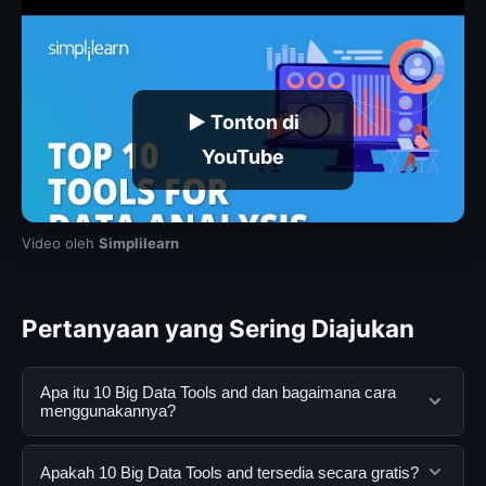
▶ Tonton di
YouTube
Video oleh
Simplilearn
Pertanyaan yang Sering Diajukan
Apa itu 10 Big Data Tools and dan bagaimana cara
menggunakannya?
10 Big Data Tools and adalah layanan digital yang
Apakah 10 Big Data Tools and tersedia secara gratis?