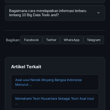
dirancang untuk membantu pengguna mendapatkan
informasi lengkap dan terpercaya. Anda dapat
Ya, 10 Big Data Tools and dapat diakses secara gratis
Bagaimana cara mendapatkan informasi terbaru
menggunakannya dengan mengunjungi situs resmi dan
oleh semua pengguna. Tidak ada biaya tersembunyi
tentang 10 Big Data Tools and?
mengikuti panduan yang tersedia.
atau langganan yang diperlukan untuk menggunakan
layanan dasar yang disediakan.
Untuk mendapatkan informasi terbaru tentang 10 Big
Data Tools and, Anda bisa mengunjungi halaman resmi
kami secara berkala. Kami selalu memperbarui konten
Bagikan:
Facebook
Twitter
WhatsApp
Telegram
dengan informasi terkini dan terpercaya.
Artikel Terkait
Asal-usul Nenek Moyang Bangsa Indonesia
Menurut …
Memahami Teori Nusantara Sebagai Teori Asal Usul
…