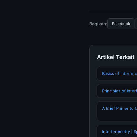
Untuk mendapatkan i
resmi kami secara be
Bagikan:
Facebook
Artikel Terkait
Basics of Interfer
Principles of Inte
A Brief Primer to 
Interferometry | S