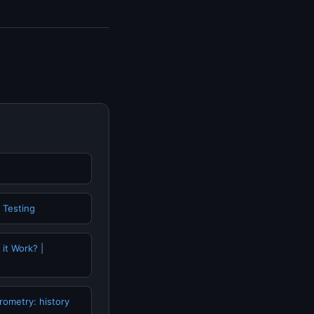
gunjungi halaman
n terpercaya.
 Testing
it Work? |
erometry: history