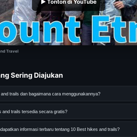
▶ Tonton di YouTube
nd Travel
ng Sering Diajukan
es and trails dan bagaimana cara menggunakannya?
rails adalah layanan digital yang dirancang untuk membantu peng
and trails tersedia secara gratis?
an terpercaya. Anda dapat menggunakannya dengan mengunjungi s
ang tersedia.
d trails dapat diakses secara gratis oleh semua pengguna. Tidak a
patkan informasi terbaru tentang 10 Best hikes and trails?
 diperlukan untuk menggunakan layanan dasar yang disediakan.