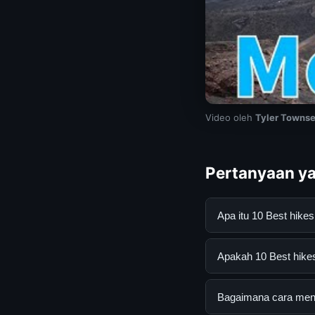
Video oleh
Tyler Townse
Pertanyaan ya
Apa itu 10 Best hik
10 Best hikes and t
Apakah 10 Best hikes 
informasi lengkap d
mengikuti panduan y
Ya, 10 Best hikes an
Bagaimana cara menda
atau langganan yang