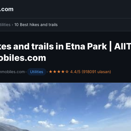
s.com
ilities
›
10 Best hikes and trails
es and trails in Etna Park | AllT
obiles.com
hmobiles.com
•
•
★★★★☆ 4.4/5 (918091 ulasan)
Utilities