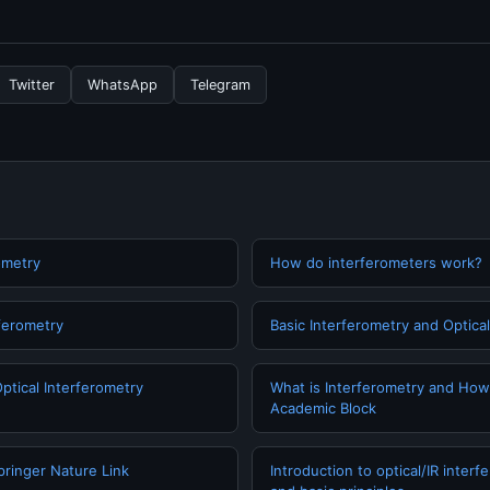
nformasi terbaru tentang 10 Best hikes and trails, Anda bisa men
rkala. Kami selalu memperbarui konten dengan informasi terkini da
Twitter
WhatsApp
Telegram
ometry
How do interferometers work?
rferometry
Basic Interferometry and Optical
Optical Interferometry
What is Interferometry and How 
Academic Block
pringer Nature Link
Introduction to optical/IR interf