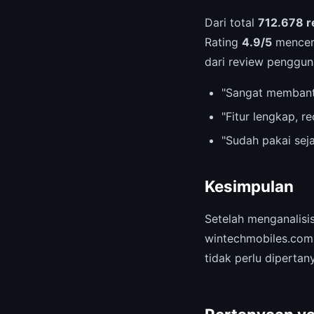
Dari total
712.678 r
Rating
4.9/5
mencerm
dari review penggun
"Sangat membant
"Fitur lengkap, 
"Sudah pakai sej
Kesimpulan
Setelah menganalis
wintechmobiles.com.
tidak perlu dipertan