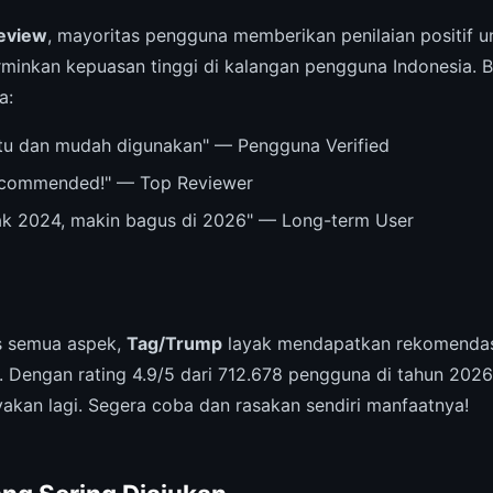
eview
, mayoritas pengguna memberikan penilaian positif 
inkan kepuasan tinggi di kalangan pengguna Indonesia. B
a:
u dan mudah digunakan" — Pengguna Verified
recommended!" — Top Reviewer
ak 2024, makin bagus di 2026" — Long-term User
is semua aspek,
Tag/Trump
layak mendapatkan rekomendas
 Dengan rating 4.9/5 dari 712.678 pengguna di tahun 2026,
yakan lagi. Segera coba dan rasakan sendiri manfaatnya!