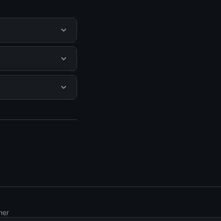
kan informasi
 dan mengikuti
sembunyi atau
man resmi kami
a.
mer