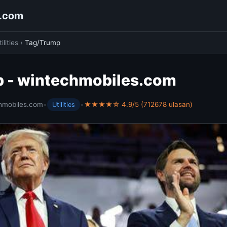
s.com
ilities
›
Tag/Trump
 - wintechmobiles.com
hmobiles.com
•
•
★★★★☆ 4.9/5 (712678 ulasan)
Utilities