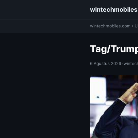
wintechmobile
wintechmobiles.com
›
Ut
Tag/Trump
6 Agustus 2026
•
wintec