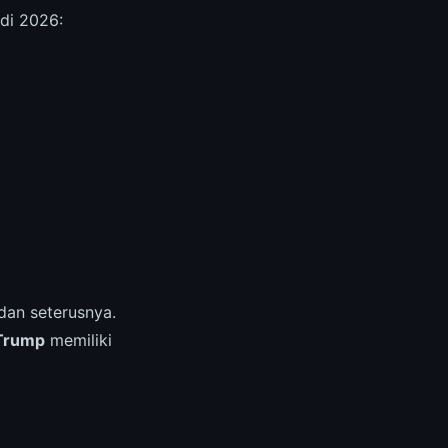
di 2026:
dan seterusnya.
Trump
memiliki