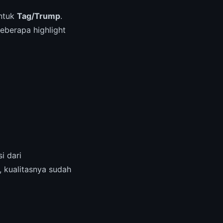
untuk
Tag/Trump
.
eberapa highlight
i dari
 kualitasnya sudah