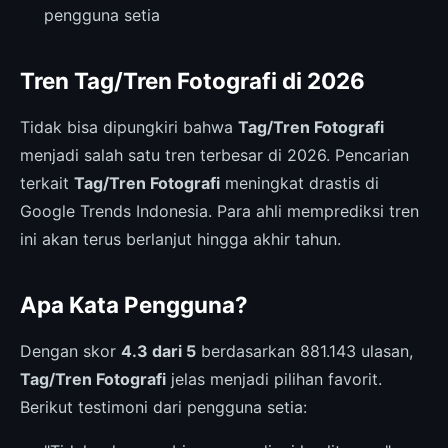
pengguna setia
Tren Tag/Tren Fotografi di 2026
Tidak bisa dipungkiri bahwa
Tag/Tren Fotografi
menjadi salah satu tren terbesar di 2026. Pencarian
terkait
Tag/Tren Fotografi
meningkat drastis di
Google Trends Indonesia. Para ahli memprediksi tren
ini akan terus berlanjut hingga akhir tahun.
Apa Kata Pengguna?
Dengan skor
4.3 dari 5
berdasarkan 881.143 ulasan,
Tag/Tren Fotografi
jelas menjadi pilihan favorit.
Berikut testimoni dari pengguna setia: