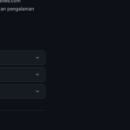
obiles.com
kan pengalaman
ndapatkan informasi
 dan mengikuti
ya tersembunyi atau
gi halaman resmi
ercaya.