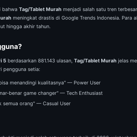
ri bahwa
Tag/Tablet Murah
menjadi salah satu tren terbesa
Murah
meningkat drastis di Google Trends Indonesia. Para a
jut hingga akhir tahun.
gguna?
i 5
berdasarkan 881.143 ulasan,
Tag/Tablet Murah
jelas men
ri pengguna setia:
bisa menandingi kualitasnya" — Power User
nar-benar game changer" — Tech Enthusiast
k semua orang" — Casual User