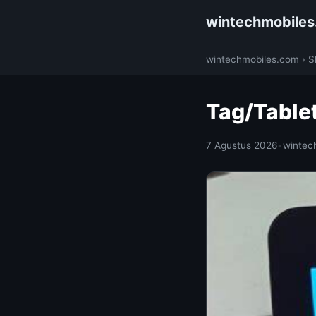
wintechmobile
wintechmobiles.com
›
S
Tag/Table
7 Agustus 2026
•
wintec