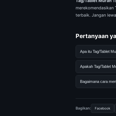
Tag/Tablet Murah
te
merekomendasikan
terbaik. Jangan le
Pertanyaan ya
Apa itu Tag/Tablet 
Tag/Tablet Murah ad
Apakah Tag/Tablet Mu
lengkap dan terperc
panduan yang tersed
Ya, Tag/Tablet Mura
Bagaimana cara mend
langganan yang dipe
Untuk mendapatkan i
kami secara berkala.
Bagikan:
Facebook