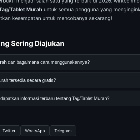
rbukti menjadi salah satu yang terbaik di 2026. wintechm
Tag/Tablet Murah
untuk semua pengguna yang mengingin
watkan kesempatan untuk mencobanya sekarang!
ng Sering Diajukan
Murah dan bagaimana cara menggunakannya?
alah layanan digital yang dirancang untuk membantu pengguna me
rah tersedia secara gratis?
aya. Anda dapat menggunakannya dengan mengunjungi situs resmi
ia.
h dapat diakses secara gratis oleh semua pengguna. Tidak ada bia
apatkan informasi terbaru tentang Tag/Tablet Murah?
rlukan untuk menggunakan layanan dasar yang disediakan.
nformasi terbaru tentang Tag/Tablet Murah, Anda bisa mengunjun
 Kami selalu memperbarui konten dengan informasi terkini dan terp
Twitter
WhatsApp
Telegram