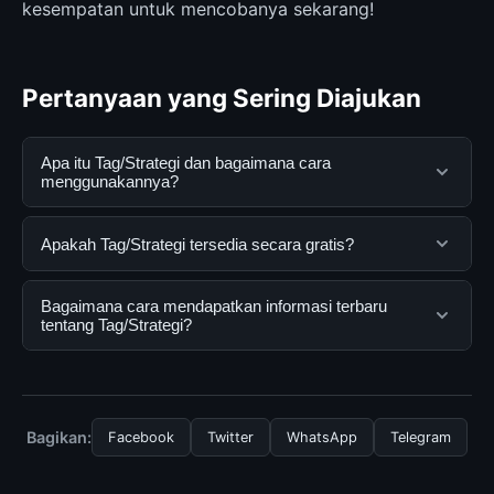
kesempatan untuk mencobanya sekarang!
Pertanyaan yang Sering Diajukan
Apa itu Tag/Strategi dan bagaimana cara
menggunakannya?
Tag/Strategi adalah layanan digital yang dirancang
Apakah Tag/Strategi tersedia secara gratis?
untuk membantu pengguna mendapatkan informasi
lengkap dan terpercaya. Anda dapat menggunakannya
Ya, Tag/Strategi dapat diakses secara gratis oleh
Bagaimana cara mendapatkan informasi terbaru
dengan mengunjungi situs resmi dan mengikuti
semua pengguna. Tidak ada biaya tersembunyi atau
tentang Tag/Strategi?
panduan yang tersedia.
langganan yang diperlukan untuk menggunakan layanan
dasar yang disediakan.
Untuk mendapatkan informasi terbaru tentang
Tag/Strategi, Anda bisa mengunjungi halaman resmi
kami secara berkala. Kami selalu memperbarui konten
Bagikan:
Facebook
Twitter
WhatsApp
Telegram
dengan informasi terkini dan terpercaya.