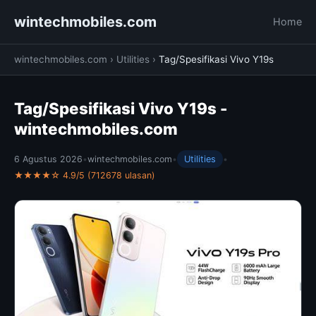
wintechmobiles.com
Home
wintechmobiles.com
›
Utilities
›
Tag/Spesifikasi Vivo Y19s
Tag/Spesifikasi Vivo Y19s -
wintechmobiles.com
6 Agustus 2026
•
wintechmobiles.com
•
Utilities
•
★★★★☆ 4.9/5 (712678 ulasan)