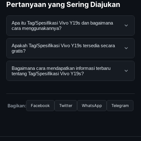
Pertanyaan yang Sering Diajukan
Apa itu Tag/Spesifikasi Vivo Y19s dan bagaimana
cara menggunakannya?
Tag/Spesifikasi Vivo Y19s adalah layanan digital yang
Apakah Tag/Spesifikasi Vivo Y19s tersedia secara
dirancang untuk membantu pengguna mendapatkan
gratis?
informasi lengkap dan terpercaya. Anda dapat
menggunakannya dengan mengunjungi situs resmi dan
Ya, Tag/Spesifikasi Vivo Y19s dapat diakses secara
Bagaimana cara mendapatkan informasi terbaru
mengikuti panduan yang tersedia.
gratis oleh semua pengguna. Tidak ada biaya
tentang Tag/Spesifikasi Vivo Y19s?
tersembunyi atau langganan yang diperlukan untuk
menggunakan layanan dasar yang disediakan.
Untuk mendapatkan informasi terbaru tentang
Tag/Spesifikasi Vivo Y19s, Anda bisa mengunjungi
halaman resmi kami secara berkala. Kami selalu
Bagikan:
Facebook
Twitter
WhatsApp
Telegram
memperbarui konten dengan informasi terkini dan
terpercaya.