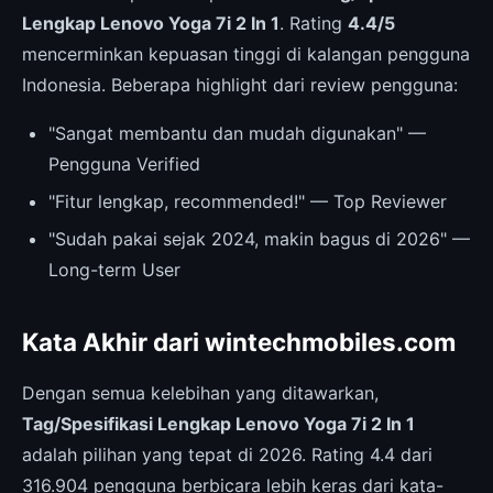
Lengkap Lenovo Yoga 7i 2 In 1
. Rating
4.4/5
mencerminkan kepuasan tinggi di kalangan pengguna
Indonesia. Beberapa highlight dari review pengguna:
"Sangat membantu dan mudah digunakan" —
Pengguna Verified
"Fitur lengkap, recommended!" — Top Reviewer
"Sudah pakai sejak 2024, makin bagus di 2026" —
Long-term User
Kata Akhir dari wintechmobiles.com
Dengan semua kelebihan yang ditawarkan,
Tag/Spesifikasi Lengkap Lenovo Yoga 7i 2 In 1
adalah pilihan yang tepat di 2026. Rating 4.4 dari
316.904 pengguna berbicara lebih keras dari kata-