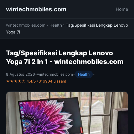
wintechmobiles.com
Home
wintechmobiles.com
›
Health
›
Tag/Spesifikasi Lengkap Lenovo
Yoga 7i
Tag/Spesifikasi Lengkap Lenovo
Yoga 7i 2 In 1 - wintechmobiles.com
8 Agustus 2026
•
wintechmobiles.com
•
Health
•
★★★★☆ 4.4/5 (316904 ulasan)