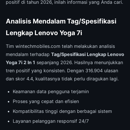
positif di tahun 2026, inilah informasi yang Anda cari.
Analisis Mendalam Tag/Spesifikasi
Lengkap Lenovo Yoga 7i
Tim wintechmobiles.com telah melakukan analisis
mendalam terhadap
Tag/Spesifikasi Lengkap Lenovo
Yoga 7i 2 In 1
sepanjang 2026. Hasilnya menunjukkan
tren positif yang konsisten. Dengan 316.904 ulasan
dan skor 4.4, kualitasnya tidak perlu diragukan lagi.
Keamanan data pengguna terjamin
Proses yang cepat dan efisien
Kompatibilitas tinggi dengan berbagai sistem
Layanan pelanggan responsif 24/7