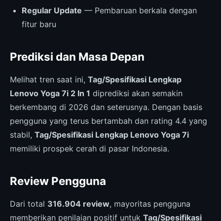
Regular Update
— Pembaruan berkala dengan
fitur baru
Prediksi dan Masa Depan
Melihat tren saat ini,
Tag/Spesifikasi Lengkap
Lenovo Yoga 7i 2 In 1
diprediksi akan semakin
berkembang di 2026 dan seterusnya. Dengan basis
pengguna yang terus bertambah dan rating 4.4 yang
stabil,
Tag/Spesifikasi Lengkap Lenovo Yoga 7i
memiliki prospek cerah di pasar Indonesia.
Review Pengguna
Dari total
316.904 review
, mayoritas pengguna
memberikan penilaian positif untuk
Tag/Spesifikasi