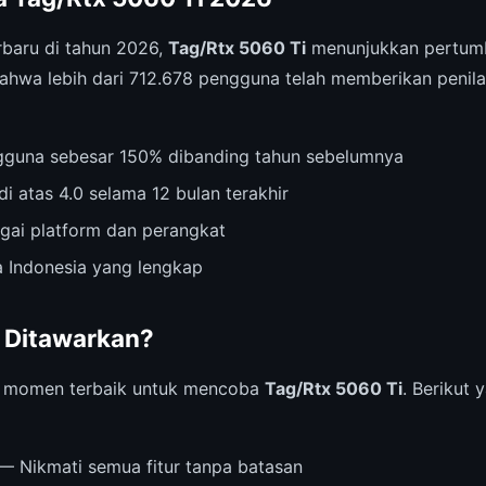
rbaru di tahun 2026,
Tag/Rtx 5060 Ti
menunjukkan pertumb
hwa lebih dari 712.678 pengguna telah memberikan penila
gguna sebesar 150% dibanding tahun sebelumnya
di atas 4.0 selama 12 bulan terakhir
agai platform dan perangkat
 Indonesia yang lengkap
 Ditawarkan?
i momen terbaik untuk mencoba
Tag/Rtx 5060 Ti
. Berikut
— Nikmati semua fitur tanpa batasan