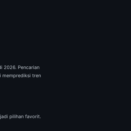
di 2026. Pencarian
i memprediksi tren
adi pilihan favorit.