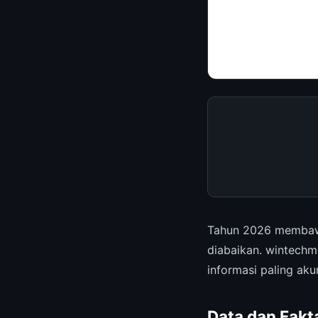
Tahun 2026 membaw
diabaikan. wintechm
informasi paling ak
Data dan Fakt