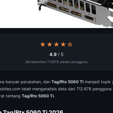
★★★★☆
4.9
/ 5
Berdasarkan 712678 ulasan pengguna
a banyak perubahan, dan
Tag/Rtx 5060 Ti
menjadi topik 
obiles.com telah menganalisis data dari 712.678 pengguna
urat tentang
Tag/Rtx 5060 Ti
.
a Tag/Rtx 5060 Ti 2026