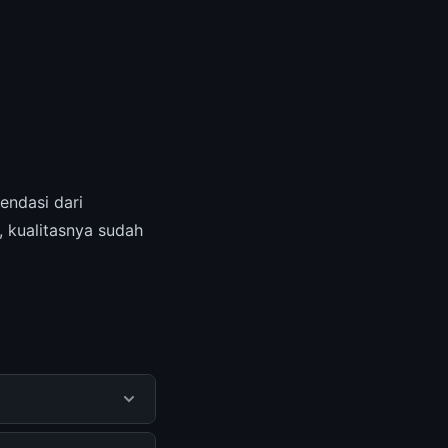
ndasi dari
 kualitasnya sudah