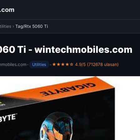
s.com
ilities
›
Tag/Rtx 5060 Ti
060 Ti - wintechmobiles.com
hmobiles.com
•
•
★★★★☆ 4.9/5 (712678 ulasan)
Utilities