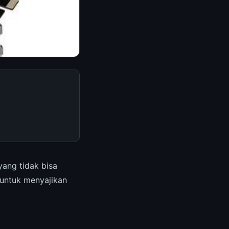
yang tidak bisa
 untuk menyajikan