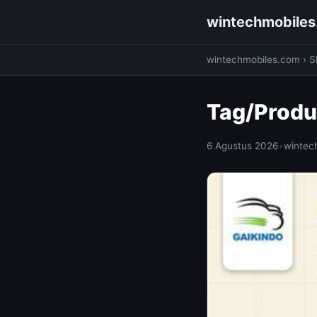
wintechmobile
wintechmobiles.com
›
S
Tag/Produ
6 Agustus 2026
•
wintec