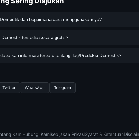
ng Sering Diajukan
i Domestik dan bagaimana cara menggunakannya?
tik adalah layanan digital yang dirancang untuk membantu pengg
Domestik tersedia secara gratis?
an terpercaya. Anda dapat menggunakannya dengan mengunjungi s
ang tersedia.
mestik dapat diakses secara gratis oleh semua pengguna. Tidak a
apatkan informasi terbaru tentang Tag/Produksi Domestik?
 diperlukan untuk menggunakan layanan dasar yang disediakan.
nformasi terbaru tentang Tag/Produksi Domestik, Anda bisa meng
rkala. Kami selalu memperbarui konten dengan informasi terkini da
Twitter
WhatsApp
Telegram
ntang Kami
Hubungi Kami
Kebijakan Privasi
Syarat & Ketentuan
Disclai