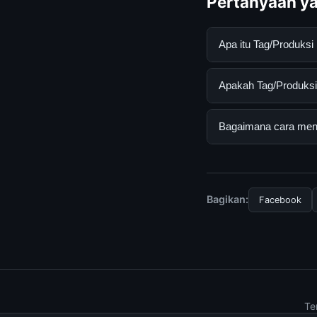
Pertanyaan ya
Apa itu Tag/Produks
Tag/Produksi Domes
Apakah Tag/Produksi 
informasi lengkap d
mengikuti panduan y
Ya, Tag/Produksi Do
Bagaimana cara mend
atau langganan yang
Untuk mendapatkan i
resmi kami secara be
Bagikan:
Facebook
Te