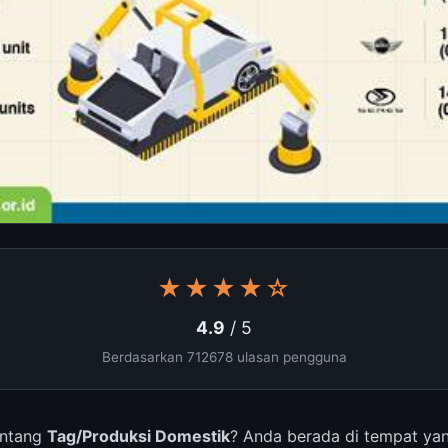
★★★★☆
4.9
/ 5
Berdasarkan 712678 ulasan pengguna
entang
Tag/Produksi Domestik
? Anda berada di tempat yan