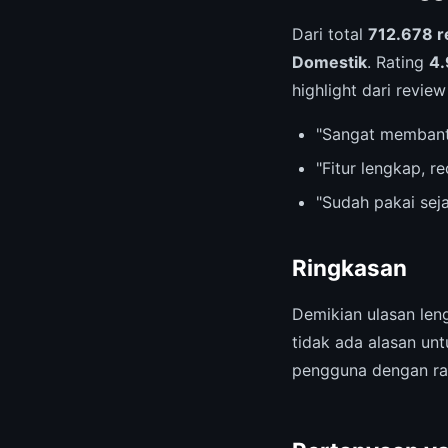
Dari total
712.678 r
Domestik
. Rating
4.
highlight dari revie
"Sangat membant
"Fitur lengkap, 
"Sudah pakai sej
Ringkasan
Demikian ulasan le
tidak ada alasan un
pengguna dengan rat