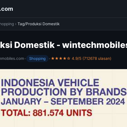
s.com
hopping
›
Tag/Produksi Domestik
ksi Domestik - wintechmobil
hmobiles.com
•
•
★★★★☆ 4.9/5 (712678 ulasan)
Shopping