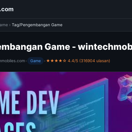
s.com
ame
›
Tag/Pengembangan Game
embangan Game - wintechmob
hmobiles.com
•
•
★★★★☆ 4.4/5 (316904 ulasan)
Game