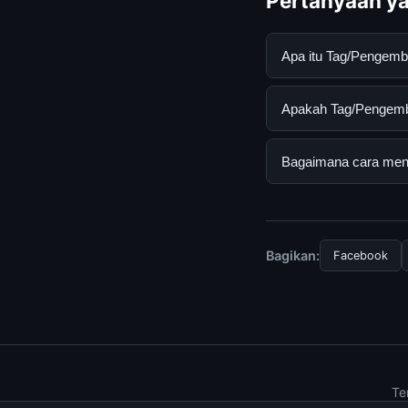
Pertanyaan ya
Apa itu Tag/Pengem
Tag/Pengembangan G
Apakah Tag/Pengemb
informasi lengkap d
mengikuti panduan y
Ya, Tag/Pengembang
Bagaimana cara men
tersembunyi atau la
Untuk mendapatkan 
resmi kami secara be
Bagikan:
Facebook
Te