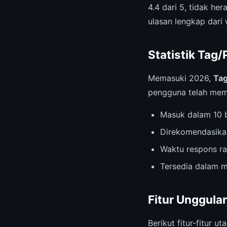
4.4 dari 5, tidak her
ulasan lengkap dari
Statistik Tag
Memasuki 2026,
Ta
pengguna telah memb
Masuk dalam 10 b
Direkomendasika
Waktu respons ra
Tersedia dalam m
Fitur Unggula
Berikut fitur-fitur