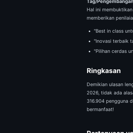
Tag/Pengembanga
Hal ini membuktikan 
memberikan penilaian
"Best in class u
"Inovasi terbaik 
"Pilihan cerdas 
Ringkasan
Demikian ulasan le
2026, tidak ada ala
316.904 pengguna de
bermanfaat!