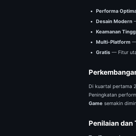
Performa Optima
Desain Modern
—
Keamanan Tingg
Multi-Platform
— 
Gratis
— Fitur ut
Perkembangan
Di kuartal pertama 
Peningkatan perfor
Game
semakin dimin
Penilaian dan