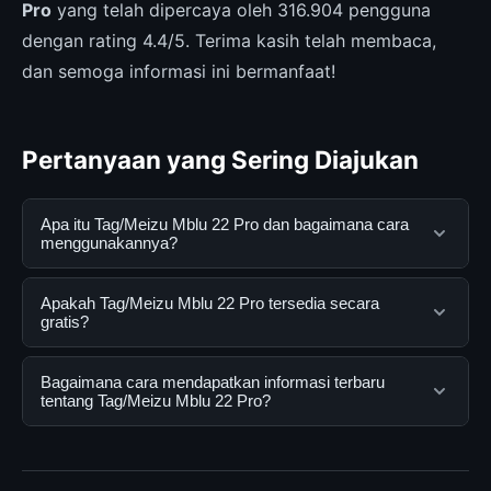
Pro
yang telah dipercaya oleh 316.904 pengguna
dengan rating 4.4/5. Terima kasih telah membaca,
dan semoga informasi ini bermanfaat!
Pertanyaan yang Sering Diajukan
Apa itu Tag/Meizu Mblu 22 Pro dan bagaimana cara
menggunakannya?
Tag/Meizu Mblu 22 Pro adalah layanan digital yang
Apakah Tag/Meizu Mblu 22 Pro tersedia secara
dirancang untuk membantu pengguna mendapatkan
gratis?
informasi lengkap dan terpercaya. Anda dapat
menggunakannya dengan mengunjungi situs resmi dan
Ya, Tag/Meizu Mblu 22 Pro dapat diakses secara gratis
Bagaimana cara mendapatkan informasi terbaru
mengikuti panduan yang tersedia.
oleh semua pengguna. Tidak ada biaya tersembunyi
tentang Tag/Meizu Mblu 22 Pro?
atau langganan yang diperlukan untuk menggunakan
layanan dasar yang disediakan.
Untuk mendapatkan informasi terbaru tentang
Tag/Meizu Mblu 22 Pro, Anda bisa mengunjungi