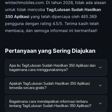
wintechmobiles.com. Di tahun 2026, tidak ada alasan
untuk tidak mencoba
Tag/Lulusan Sudah Hasilkan
350 Aplikasi
yang telah dipercaya oleh 485.369
pengguna dengan rating 4.5/5. Terima kasih telah
membaca, dan semoga informasi ini bermanfaat!
Pertanyaan yang Sering Diajukan
Apa itu Tag/Lulusan Sudah Hasilkan 350 Aplikasi dan
bagaimana cara menggunakannya?
Tag/Lulusan Sudah Hasilkan 350 Aplikasi adalah
Apakah Tag/Lulusan Sudah Hasilkan 350 Aplikasi
layanan digital yang dirancang untuk membantu
tersedia secara gratis?
pengguna mendapatkan informasi lengkap dan
terpercaya. Anda dapat menggunakannya dengan
Ya, Tag/Lulusan Sudah Hasilkan 350 Aplikasi dapat
Bagaimana cara mendapatkan informasi terbaru
mengunjungi situs resmi dan mengikuti panduan yang
diakses secara gratis oleh semua pengguna. Tidak ada
tentang Tag/Lulusan Sudah Hasilkan 350 Aplikasi?
tersedia.
biaya tersembunyi atau langganan yang diperlukan