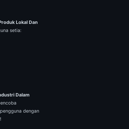
roduk Lokal Dan
guna setia:
ndustri Dalam
 mencoba
8 pengguna dengan
!