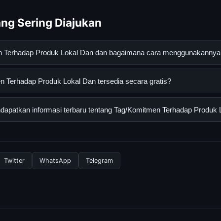
ng Sering Diajukan
en Terhadap Produk Lokal Dan dan bagaimana cara menggunakannya
ap Produk Lokal Dan adalah layanan digital yang dirancang untu
 Terhadap Produk Lokal Dan tersedia secara gratis?
an informasi lengkap dan terpercaya. Anda dapat menggunakann
esmi dan mengikuti panduan yang tersedia.
rhadap Produk Lokal Dan dapat diakses secara gratis oleh semua
apatkan informasi terbaru tentang Tag/Komitmen Terhadap Produk 
yi atau langganan yang diperlukan untuk menggunakan layanan das
nformasi terbaru tentang Tag/Komitmen Terhadap Produk Lokal D
 resmi kami secara berkala. Kami selalu memperbarui konten denga
Twitter
WhatsApp
Telegram