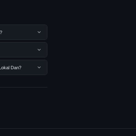
?
k membantu
ya dengan
 pengguna. Tidak
Lokal Dan?
ar yang disediakan.
an, Anda bisa
n informasi terkini