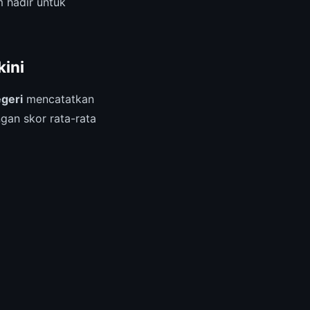
 hadir untuk
kini
geri
mencatatkan
gan skor rata-rata