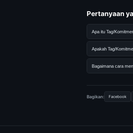
Pertanyaan ya
Apa itu Tag/Komitm
Tag/Komitmen Terhad
Apakah Tag/Komitmen
pengguna mendapatk
mengunjungi situs r
Ya, Tag/Komitmen Te
Bagaimana cara mend
ada biaya tersembun
Untuk mendapatkan i
mengunjungi halaman
dan terpercaya.
Bagikan:
Facebook