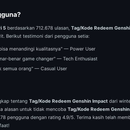
gguna?
i 5
berdasarkan 712.678 ulasan,
Tag/Kode Redeem Genshi
it. Berikut testimoni dari pengguna setia:
bisa menandingi kualitasnya" — Power User
nar-benar game changer" — Tech Enthusiast
k semua orang" — Casual User
ngkap tentang
Tag/Kode Redeem Genshin Impact
dari wint
da alasan untuk tidak mencoba
Tag/Kode Redeem Genshin
678 pengguna dengan rating 4.9/5. Terima kasih telah me
faat!