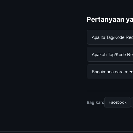
Pertanyaan ya
Apa itu Tag/Kode R
Tag/Kode Redeem Ge
Apakah Tag/Kode Red
mendapatkan inform
resmi dan mengikuti
Ya, Tag/Kode Redeem
Bagaimana cara mend
tersembunyi atau la
Untuk mendapatkan 
halaman resmi kami 
terpercaya.
Bagikan:
Facebook