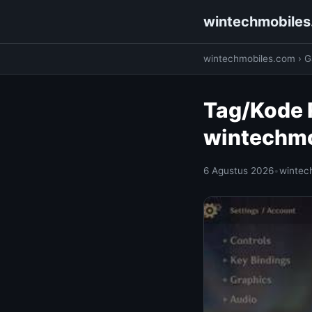
wintechmobile
wintechmobiles.com
›
G
Tag/Kode 
wintechm
6 Agustus 2026
•
wintec