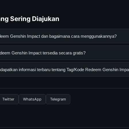
ng Sering Diajukan
edeem Genshin Impact dan bagaimana cara menggunakannya?
nshin Impact adalah layanan digital yang dirancang untuk memb
eem Genshin Impact tersedia secara gratis?
asi lengkap dan terpercaya. Anda dapat menggunakannya dengan 
 panduan yang tersedia.
 Genshin Impact dapat diakses secara gratis oleh semua penggun
apatkan informasi terbaru tentang Tag/Kode Redeem Genshin Impa
ngganan yang diperlukan untuk menggunakan layanan dasar yang d
informasi terbaru tentang Tag/Kode Redeem Genshin Impact, Anda
secara berkala. Kami selalu memperbarui konten dengan informasi t
Twitter
WhatsApp
Telegram