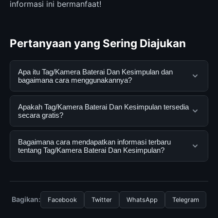
informasi ini bermanfaat!
Pertanyaan yang Sering Diajukan
Apa itu Tag/Kamera Baterai Dan Kesimpulan dan
bagaimana cara menggunakannya?
Tag/Kamera Baterai Dan Kesimpulan adalah layanan
Apakah Tag/Kamera Baterai Dan Kesimpulan tersedia
digital yang dirancang untuk membantu pengguna
secara gratis?
mendapatkan informasi lengkap dan terpercaya. Anda
dapat menggunakannya dengan mengunjungi situs
Ya, Tag/Kamera Baterai Dan Kesimpulan dapat diakses
Bagaimana cara mendapatkan informasi terbaru
resmi dan mengikuti panduan yang tersedia.
secara gratis oleh semua pengguna. Tidak ada biaya
tentang Tag/Kamera Baterai Dan Kesimpulan?
tersembunyi atau langganan yang diperlukan untuk
menggunakan layanan dasar yang disediakan.
Untuk mendapatkan informasi terbaru tentang
Tag/Kamera Baterai Dan Kesimpulan, Anda bisa
mengunjungi halaman resmi kami secara berkala. Kami
Bagikan:
Facebook
Twitter
WhatsApp
Telegram
selalu memperbarui konten dengan informasi terkini dan