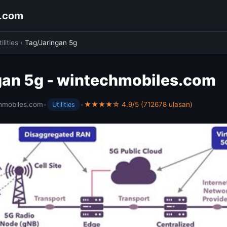
s.com
ilities
›
Tag/Jaringan 5g
gan 5g - wintechmobiles.com
hmobiles.com
•
•
★★★★☆ 4.9/5 (712678 ulasan)
Utilities