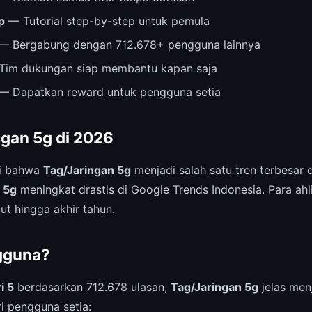
p
— Tutorial step-by-step untuk pemula
— Bergabung dengan 712.678+ pengguna lainnya
im dukungan siap membantu kapan saja
— Dapatkan reward untuk pengguna setia
ngan 5g di 2026
ri bahwa
Tag/Jaringan 5g
menjadi salah satu tren terbesar 
 5g
meningkat drastis di Google Trends Indonesia. Para ahl
jut hingga akhir tahun.
gguna?
i 5
berdasarkan 712.678 ulasan,
Tag/Jaringan 5g
jelas menj
ri pengguna setia: