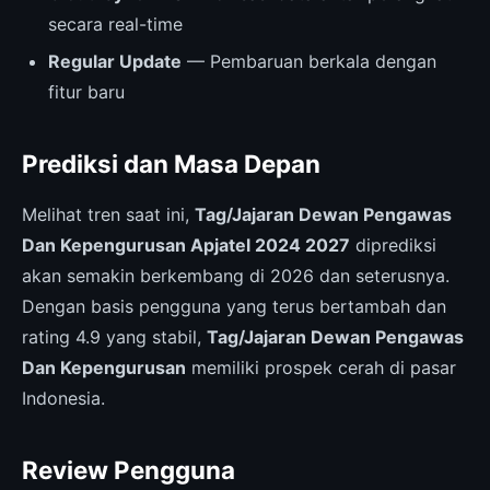
secara real-time
Regular Update
— Pembaruan berkala dengan
fitur baru
Prediksi dan Masa Depan
Melihat tren saat ini,
Tag/Jajaran Dewan Pengawas
Dan Kepengurusan Apjatel 2024 2027
diprediksi
akan semakin berkembang di 2026 dan seterusnya.
Dengan basis pengguna yang terus bertambah dan
rating 4.9 yang stabil,
Tag/Jajaran Dewan Pengawas
Dan Kepengurusan
memiliki prospek cerah di pasar
Indonesia.
Review Pengguna