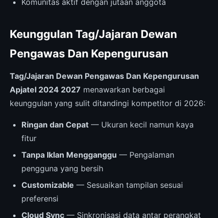
Komunitas aktif dengan jutaan anggota
Keunggulan Tag/Jajaran Dewan
Pengawas Dan Kepengurusan
Tag/Jajaran Dewan Pengawas Dan Kepengurusan
Apjatel 2024 2027
menawarkan berbagai
keunggulan yang sulit ditandingi kompetitor di 2026:
Ringan dan Cepat
— Ukuran kecil namun kaya
fitur
Tanpa Iklan Mengganggu
— Pengalaman
pengguna yang bersih
Customizable
— Sesuaikan tampilan sesuai
preferensi
Cloud Sync
— Sinkronisasi data antar perangkat