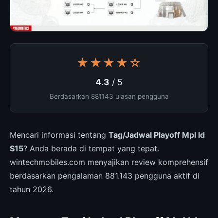
★★★★☆
4.3
/ 5
Berdasarkan 881143 ulasan pengguna
Mencari informasi tentang
Tag/Jadwal Playoff Mpl Id
S15
? Anda berada di tempat yang tepat.
wintechmobiles.com menyajikan review komprehensif
berdasarkan pengalaman 881.143 pengguna aktif di
tahun 2026.