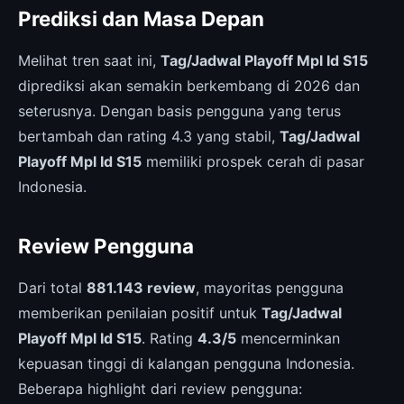
Prediksi dan Masa Depan
Melihat tren saat ini,
Tag/Jadwal Playoff Mpl Id S15
diprediksi akan semakin berkembang di 2026 dan
seterusnya. Dengan basis pengguna yang terus
bertambah dan rating 4.3 yang stabil,
Tag/Jadwal
Playoff Mpl Id S15
memiliki prospek cerah di pasar
Indonesia.
Review Pengguna
Dari total
881.143 review
, mayoritas pengguna
memberikan penilaian positif untuk
Tag/Jadwal
Playoff Mpl Id S15
. Rating
4.3/5
mencerminkan
kepuasan tinggi di kalangan pengguna Indonesia.
Beberapa highlight dari review pengguna: