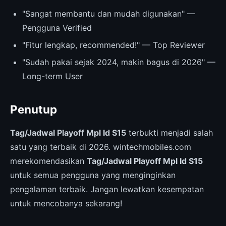
"Sangat membantu dan mudah digunakan" —
Pengguna Verified
"Fitur lengkap, recommended!" — Top Reviewer
"Sudah pakai sejak 2024, makin bagus di 2026" —
Long-term User
Penutup
Tag/Jadwal Playoff Mpl Id S15
terbukti menjadi salah
satu yang terbaik di 2026. wintechmobiles.com
merekomendasikan
Tag/Jadwal Playoff Mpl Id S15
untuk semua pengguna yang menginginkan
pengalaman terbaik. Jangan lewatkan kesempatan
untuk mencobanya sekarang!