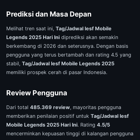
Prediksi dan Masa Depan
Melihat tren saat ini,
Tag/Jadwal Iesf Mobile
Legends 2025 Hari Ini
diprediksi akan semakin
berkembang di 2026 dan seterusnya. Dengan basis
pengguna yang terus bertambah dan rating 4.5 yang
stabil,
Tag/Jadwal Iesf Mobile Legends 2025
memiliki prospek cerah di pasar Indonesia.
Review Pengguna
Dari total
485.369 review
, mayoritas pengguna
memberikan penilaian positif untuk
Tag/Jadwal Iesf
Mobile Legends 2025 Hari Ini
. Rating
4.5/5
mencerminkan kepuasan tinggi di kalangan pengguna