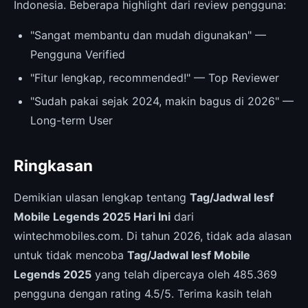
Indonesia. Beberapa highlight dari review pengguna:
"Sangat membantu dan mudah digunakan" —
Pengguna Verified
"Fitur lengkap, recommended!" — Top Reviewer
"Sudah pakai sejak 2024, makin bagus di 2026" —
Long-term User
Ringkasan
Demikian ulasan lengkap tentang
Tag/Jadwal Iesf
Mobile Legends 2025 Hari Ini
dari
wintechmobiles.com. Di tahun 2026, tidak ada alasan
untuk tidak mencoba
Tag/Jadwal Iesf Mobile
Legends 2025
yang telah dipercaya oleh 485.369
pengguna dengan rating 4.5/5. Terima kasih telah