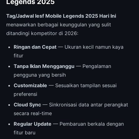
Legends 2025
Tag/Jadwal Iesf Mobile Legends 2025 Hari Ini
menawarkan berbagai keunggulan yang sulit
ditandingi kompetitor di 2026:
Ringan dan Cepat
— Ukuran kecil namun kaya
fitur
Tanpa Iklan Mengganggu
— Pengalaman
pengguna yang bersih
Customizable
— Sesuaikan tampilan sesuai
preferensi
Cloud Sync
— Sinkronisasi data antar perangkat
secara real-time
Regular Update
— Pembaruan berkala dengan
fitur baru