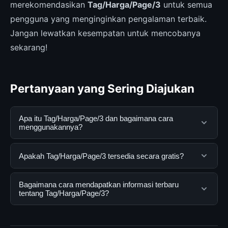
merekomendasikan
Tag/Harga/Page/3
untuk semua
pengguna yang menginginkan pengalaman terbaik.
Jangan lewatkan kesempatan untuk mencobanya
sekarang!
Pertanyaan yang Sering Diajukan
Apa itu Tag/Harga/Page/3 dan bagaimana cara
menggunakannya?
Tag/Harga/Page/3 adalah layanan digital yang
Apakah Tag/Harga/Page/3 tersedia secara gratis?
dirancang untuk membantu pengguna mendapatkan
informasi lengkap dan terpercaya. Anda dapat
Ya, Tag/Harga/Page/3 dapat diakses secara gratis oleh
Bagaimana cara mendapatkan informasi terbaru
menggunakannya dengan mengunjungi situs resmi dan
semua pengguna. Tidak ada biaya tersembunyi atau
tentang Tag/Harga/Page/3?
mengikuti panduan yang tersedia.
langganan yang diperlukan untuk menggunakan layanan
dasar yang disediakan.
Untuk mendapatkan informasi terbaru tentang