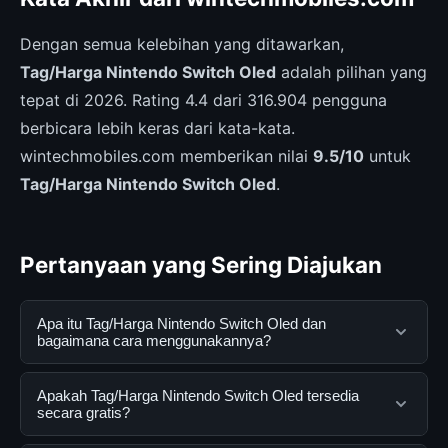
Dengan semua kelebihan yang ditawarkan,
Tag/Harga Nintendo Switch Oled
adalah pilihan yang
tepat di 2026. Rating 4.4 dari 316.904 pengguna
berbicara lebih keras dari kata-kata.
wintechmobiles.com memberikan nilai
9.5/10
untuk
Tag/Harga Nintendo Switch Oled
.
Pertanyaan yang Sering Diajukan
Apa itu Tag/Harga Nintendo Switch Oled dan
bagaimana cara menggunakannya?
Tag/Harga Nintendo Switch Oled adalah layanan digital
Apakah Tag/Harga Nintendo Switch Oled tersedia
yang dirancang untuk membantu pengguna
secara gratis?
mendapatkan informasi lengkap dan terpercaya. Anda